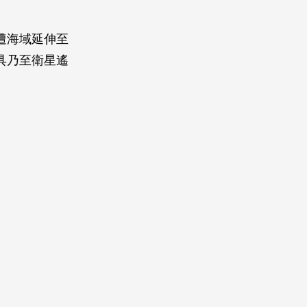
。
遭海域延伸至
具乃至衛星遙