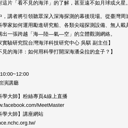
對這片「看不見的海洋」的了解，甚至遠不如月球或火星
中，講者將引領聽眾深入深海探測的幕後現場。從臺灣周
科學家如何運用勵進研究船、各類尖端探測設備、無人載
構出一張跨越「海—陸—氣—空」的立體觀測網絡。
家實驗研究院台灣海洋科技研究中心 吳騏 副主任】
看不見的海洋：如何用科學打開深海潘朵拉的盒子？】
2 10:00~12:00
南館演講廳
科學大師】粉絲專頁&線上直播
ww.facebook.com/MeetMaster
科學大師】講座網站
ence.nchc.org.tw/