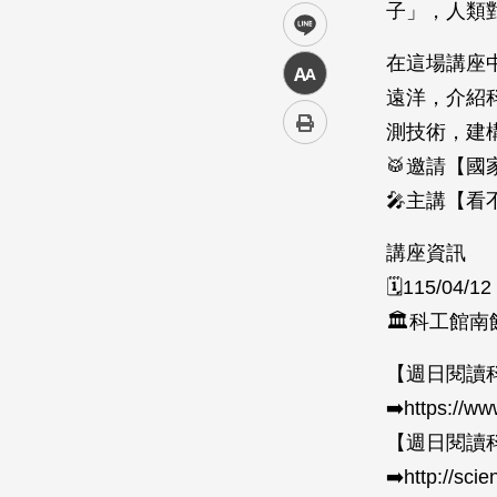
子」，人類
line
在這場講座
中
遠洋，介紹
測技術，建
🥁邀請【國
🎤主講【
講座資訊
🗓️115/04/1
🏛️科工館
【週日閱讀
➡️https://w
【週日閱讀
➡️http://sci