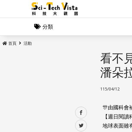
分類
首頁
活動
看不
潘朵
115/04/12
🎊由國科會
facebook
【週日閱讀
地球表面雖
twitter