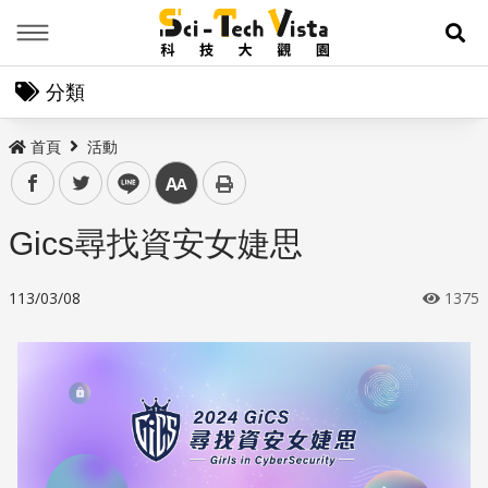
Menu
展
分類
首頁
活動
facebook
twitter
line
中
Gics尋找資安女婕思
113/03/08
1375