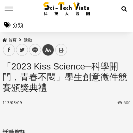
Menu
展
分類
首頁
活動
facebook
twitter
line
中
「2023 Kiss Science─科學開
門，青春不悶」學生創意徵件競
賽頒獎典禮
113/03/09
600
活動資訊