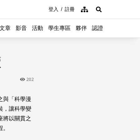
網站導覽
登入
註冊
展開搜尋
文章
影音
活動
學生專區
夥伴
認證
讀
202
之與「科學漫
裝，讓科學變
座將以關貫之
程。