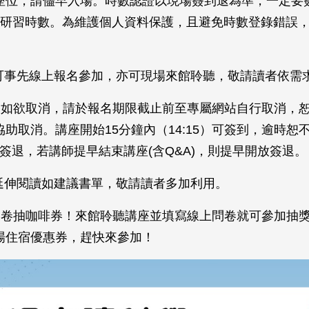
座位，請儘早入場。時數認證以現場簽到退為準，一定要
時研習時數。為維護個人資料保護，且避免時數登錄錯誤
可事先線上報名參加，亦可現場來館聆聽，敬請讀者依需
後如欲取消，請於報名期限截止前至專屬網站自行取消，
助取消。講座開始15分鐘內（14:15）可簽到，逾時恕
開放簽退，若講師提早結束講座(含Q&A)，則提早開放簽退。
延伸閱讀如建議書單，敬請讀者多加利用。
問卷抽咖啡券！來館聆聽講座並填寫線上問卷就可參加抽
場住宿優惠券，趕快來參加！