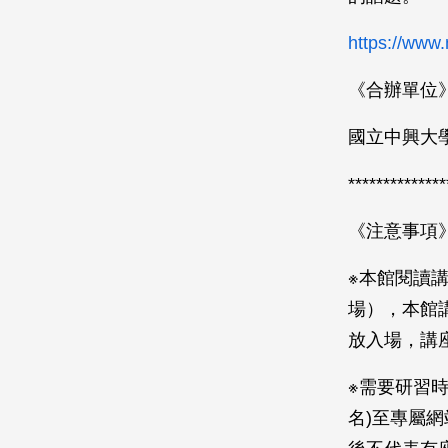
https://www.
《合辦單位
國立中興大
**************
《注意事項
※本館閱讀講
場），本館
放入場，講
※需要研習
名)至專屬