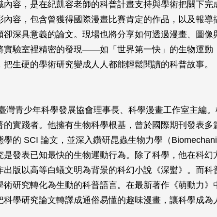
識內容，是在紀凱容老師的科普計畫支持與學術把關下完
彩內容，包含曾獲得國際漫畫比賽肯定的作品，以及報導
頭卻深具意義的論文。現場也將分享如何透過漫畫、圖像
將實驗室裡精密的發現——如「世界第一快」的生物運動
，把生硬的學術研究變成人人都能輕鬆閱讀的科普故事。
》
任臺灣青少年科學發展協會理事長、科學漫畫工作室主編。
普的實踐者。他擁有生物科學根基，曾於國際期刊發表多
學的 SCI 論文，並深入鑽研昆蟲生物力學（Biomechan
究是發表已知最快的生物運動行為。除了科學，他在科幻
作出版以高等白蟻文明為背景的科幻小說《深螱》。而科
學術研究轉化為生動的科普語言。在最新著作《萌動力》
把科學研究論文轉譯成通俗易懂的趣味漫畫，讓科學成為