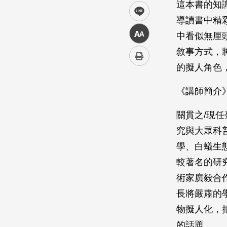
這本書的知
line
導讀書中精
中
中看似無厘
敘事方式，
的擬人角色
《講師簡介
關貫之/現
究與大眾科
學、白蟻生態
較著名的研
術家廣毅合
長將嚴肅的
物擬人化，
的話題。