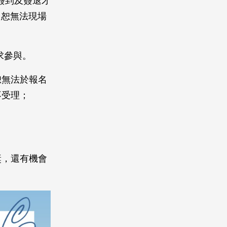
簽到及簽退才
，恕無法現場
求參與。
恕無法於報名
不受理；
獎，還有機會