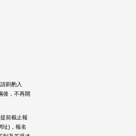
童請斟酌入
滿後，不再開
則提前截止報
網址)，報名