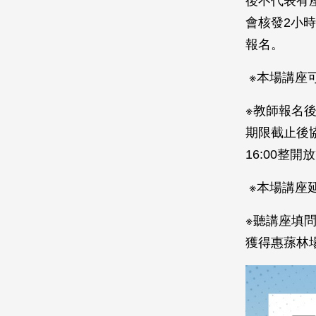
後不代表有
會核發2小
報名。
※本場講座
※教師報名
期限截止後協
16:00整
※本場講座
※聽講座填
獲得惠蓀林