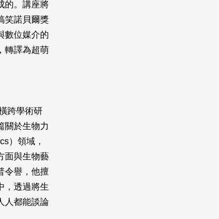
成的。講座將
搞笑諾貝爾獎
與數位媒介的
，轉譯為超萌
橫跨學術研
篇關於生物力
ics）領域，
方面與生物藝
普令譽，他擅
中，透過將生
人人都能談論