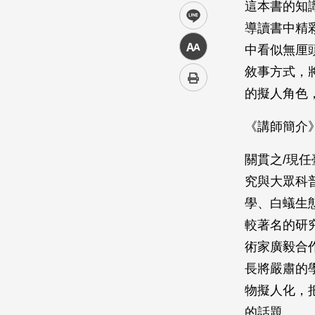
這本書的知
line
導讀書中精
中
中看似無厘
敘事方式，
的擬人角色
《講師簡介
關貫之/現
究與大眾科
學、白蟻生態
較著名的研
術家廣毅合
長將嚴肅的
物擬人化，
的話題。