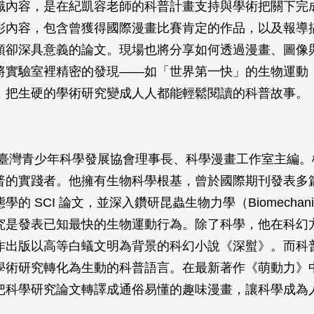
識內容，是在紀凱容老師的科普計畫支持與學術把關下完
彩內容，包含曾獲得國際漫畫比賽肯定的作品，以及報導
頭卻深具意義的論文。現場也將分享如何透過漫畫、圖像
將實驗室裡精密的發現——如「世界第一快」的生物運動
，把生硬的學術研究變成人人都能輕鬆閱讀的科普故事。
》
任臺灣青少年科學發展協會理事長、科學漫畫工作室主編。
普的實踐者。他擁有生物科學根基，曾於國際期刊發表多
學的 SCI 論文，並深入鑽研昆蟲生物力學（Biomechan
究是發表已知最快的生物運動行為。除了科學，他在科幻
作出版以高等白蟻文明為背景的科幻小說《深螱》。而科
學術研究轉化為生動的科普語言。在最新著作《萌動力》
把科學研究論文轉譯成通俗易懂的趣味漫畫，讓科學成為