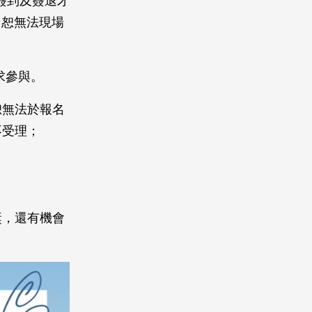
簽到及簽退才
，恕無法現場
求參與。
恕無法於報名
不受理；
獎，還有機會