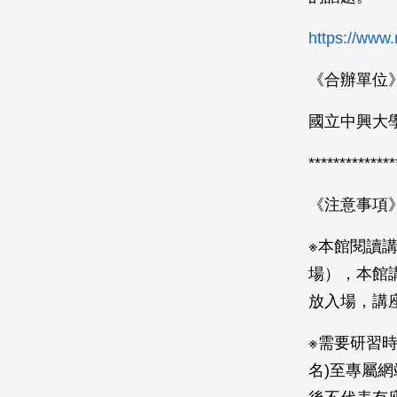
https://www.
《合辦單位
國立中興大
**************
《注意事項
※本館閱讀講
場），本館
放入場，講
※需要研習
名)至專屬