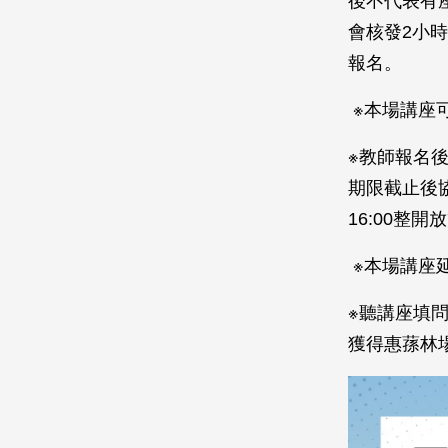
後不代表有
會核發2小
報名。
※本場講座
※教師報名
期限截止後協
16:00整
※本場講座
※聽講座填
獲得惠蓀林