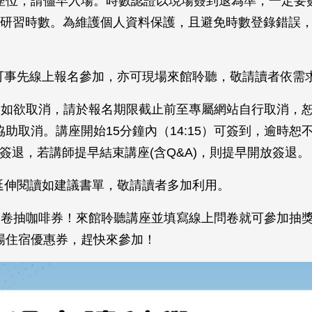
座位，請儘早入場。時數認證以現場簽到退為準，一定要
時研習時數。為維護個人資料保護，且避免時數登錄錯誤
可事先線上報名參加，亦可現場來館聆聽，敬請讀者依需
後如欲取消，請於報名期限截止前至專屬網站自行取消，
助取消。講座開始15分鐘內（14:15）可簽到，逾時恕
開放簽退，若講師提早結束講座(含Q&A)，則提早開放簽退。
延伸閱讀如建議書單，敬請讀者多加利用。
問卷抽咖啡券！來館聆聽講座並填寫線上問卷就可參加抽
場住宿優惠券，趕快來參加！