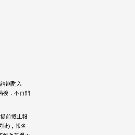
童請斟酌入
滿後，不再開
則提前截止報
網址)，報名