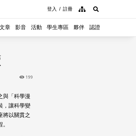
網站導覽
登入
註冊
展開搜尋
文章
影音
活動
學生專區
夥伴
認證
讀
199
之與「科學漫
裝，讓科學變
座將以關貫之
程。