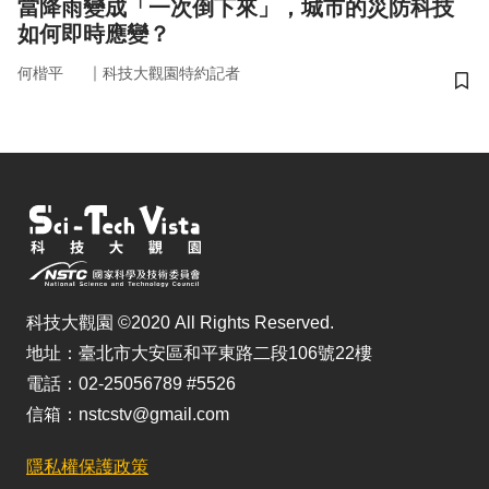
當降雨變成「一次倒下來」，城市的災防科技
如何即時應變？
｜
何楷平
科技大觀園特約記者
儲
科技大觀園 ©2020 All Rights Reserved.
地址：臺北市大安區和平東路二段106號22樓
電話：02-25056789 #5526
信箱：nstcstv@gmail.com
隱私權保護政策