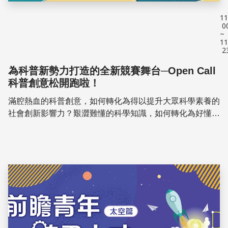
11
0
~
11
2
為科普新勢力打造的全新競賽舞台─Open Call
科普創意松開跑啦！
滿腔熱血的科普創意，如何轉化為得以提升大眾科學素養的
社會創新影響力？艱澀難懂的科學知識，如何轉化為好懂、
好看、鄉民買單的影像創作？