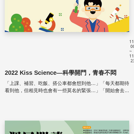
11
0
~
11
2
2022 Kiss Science—科學開門，青春不悶
「上課、補習、吃飯、搭公車都會想到他…」「每天都期待
看到他，但相見時也會有一些莫名的緊張…」「開始會去推
敲她講的字字句句，試圖了解其中隱含的意思…」「時時關
心她的PO文，然後對號入座…」你有過這種感覺...