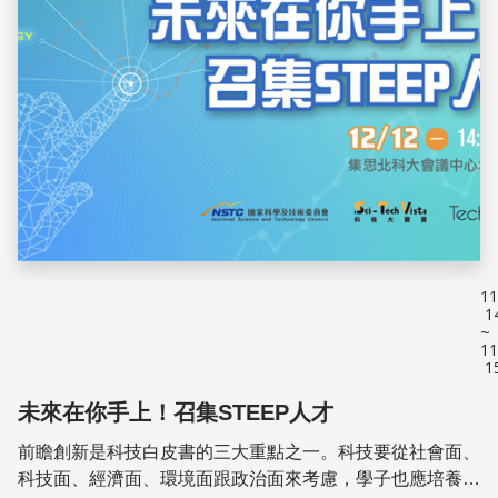
11
1
~
11
1
未來在你手上！召集STEEP人才
前瞻創新是科技白皮書的三大重點之一。科技要從社會面、
科技面、經濟面、環境面跟政治面來考慮，學子也應培養跨