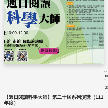
11
0
~
11
2
【週日閱讀科學大師】第二十屆系列演講（111
年度）