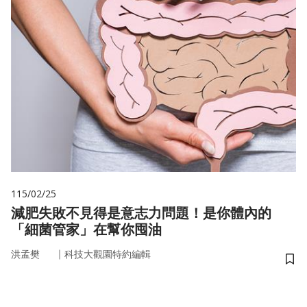
115/02/25
減肥失敗不見得是意志力問題！是你體內的
「細菌管家」在幫你囤油
｜
洪孟樊
科技大觀園特約編輯
儲