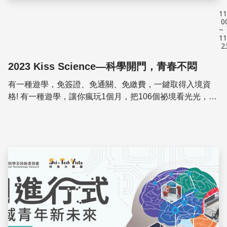
11
0
~
11
2
2023 Kiss Science—科學開門，青春不悶
有一種遊學，免簽證、免通關、免繳費，一鍵取得入境資
格! 有一種遊學，讓你瘋玩1個月，把106個祕境看光光，還
可以動手做環保電池、操作量子電腦、透過顯微鏡觀察斑馬
魚胚胎… 有一種遊學，出動自行車、自...