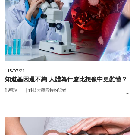
115/07/21
知道基因還不夠 人體為什麼比想像中更難懂？
｜
鄒明珆
科技大觀園特約記者
儲