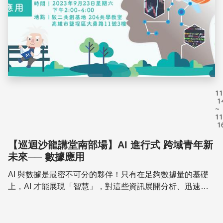
11
1
~
11
1
【巡迴沙龍講堂南部場】AI 進行式 跨域青年新
未來── 數據應用
AI 與數據是最密不可分的夥伴！只有在足夠數據量的基礎
上，AI 才能展現「智慧」，對這些資訊展開分析、迅速處
理龐大資訊量。 【科技大觀園】巡迴沙龍講堂第二站，將
來到高雄和你一起探索「數據應用」的奧秘、...