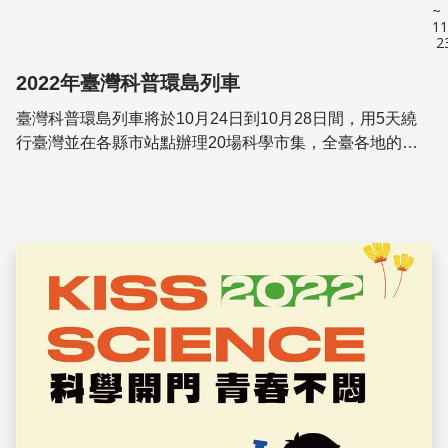
~
11
2
2022年臺灣科普環島列車
臺灣科普環島列車將於10月24日到10月28日間，用5天繞
行臺灣並在各縣市站點辦理20場科學市集，全臺各地的學
童除了可以在火車上體驗各種科學實驗活動外，在火車進站
前後，也可以在車站體驗各項有趣的科學活...