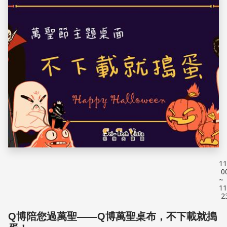
11
0
~
11
2
Q博陪您過萬聖——Q博萬聖桌布，不下載就搗