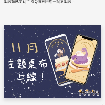
聖誕節就要到了 讓Q博來陪您一起過聖誕！