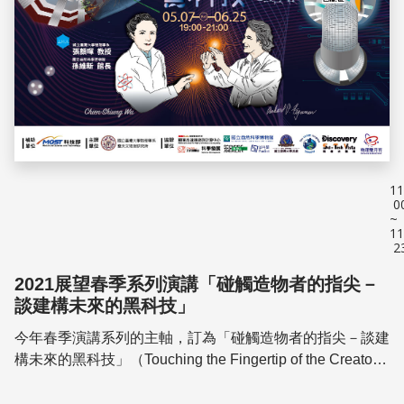
11
0
~
11
2
2021展望春季系列演講「碰觸造物者的指尖－
談建構未來的黑科技」
今年春季演講系列的主軸，訂為「碰觸造物者的指尖－談建
構未來的黑科技」（Touching the Fingertip of the Creator
－The Black Technologies that...