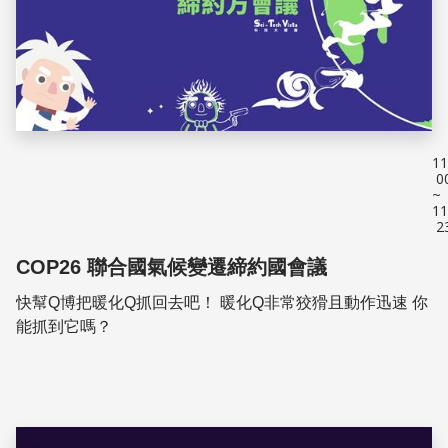
11
0
~
11
2
COP26 聯合國氣候變遷締約國會議
快幫Q博把暖化Q抓回去吧！ 暖化Q非常狡猾且動作迅速 你
能抓到它嗎？