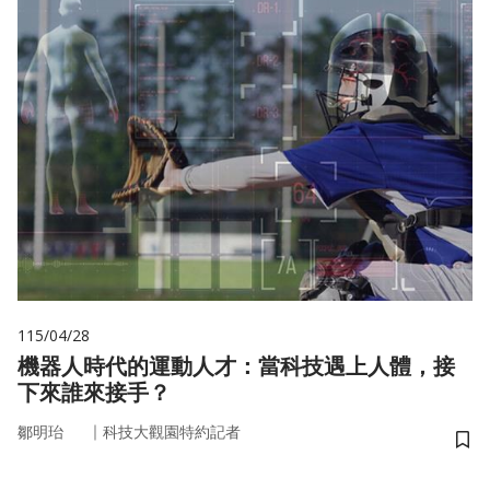
115/04/28
機器人時代的運動人才：當科技遇上人體，接
下來誰來接手？
｜
鄒明珆
科技大觀園特約記者
儲