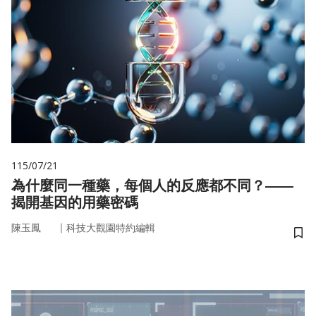
115/07/21
為什麼同一種藥，每個人的反應都不同？——
揭開基因的用藥密碼
｜
陳玉鳳
科技大觀園特約編輯
儲