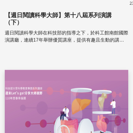
2
【週日閱讀科學大師】第十八屆系列演講
（下）
週日閱讀科學大師在科技部的指導之下，於科工館南館國際
演講廳，連續17年舉辦優質講座，提供有趣且生動的講
座，讓大家能喜愛科學、學習科學。第18屆110年度規劃一
系列講座，講化學也談醫學，還首次加開與美國...