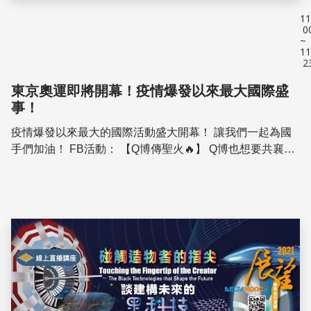
11
0
~
11
2
東京奧運即將開幕！疫情爆發以來最大國際盛
事！
疫情爆發以來最大的國際活動盛大開幕！ 讓我們一起為國
手們加油！ FB活動： 【Q博傳聖火🔥】 Q博也想要共襄盛
舉傳聖火，你覺得他該穿哪套衣服上場呢？ 活動期間：
7/23~7/27 活動網...