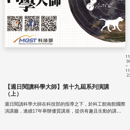
11
0
~
11
2
【週日閱讀科學大師】第十九屆系列演講
（上）
週日閱讀科學大師在科技部的指導之下，於科工館南館國際
演講廳，連續17年舉辦優質講座，提供有趣且生動的講
座，讓大家能喜愛科學、學習科學。第19屆110年度規劃一
系列講座，講物理也談生命教育，場場精彩，歡...