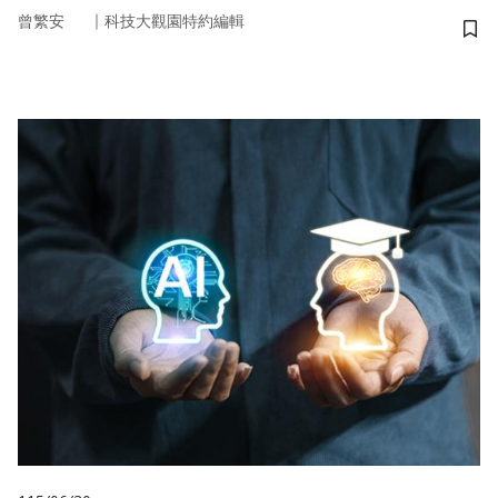
｜
曾繁安
科技大觀園特約編輯
儲