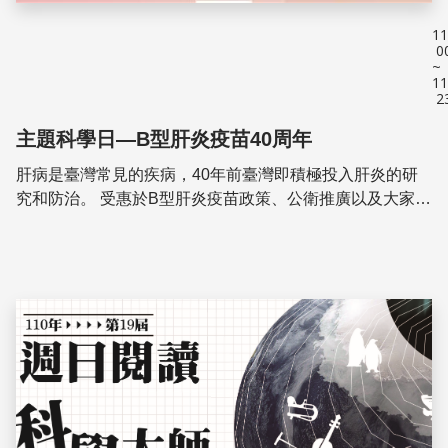
11
0
~
11
2
主題科學日—B型肝炎疫苗40周年
肝病是臺灣常見的疾病，40年前臺灣即積極投入肝炎的研
究和防治。 受惠於B型肝炎疫苗政策、公衛推廣以及大家長
時間的努力與付出，才使臺灣B肝帶原者逐步減少，朝2030
消滅病毒性肝炎的目標邁進！