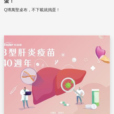
蛋！
Q博萬聖桌布，不下載就搗蛋！