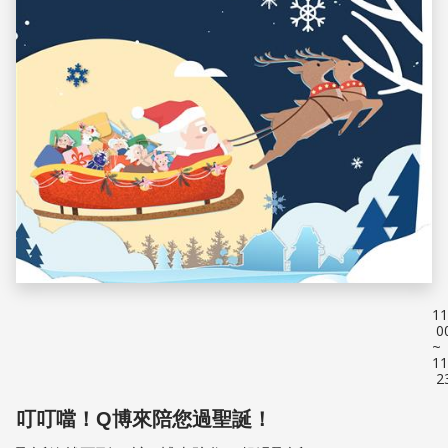
11
0
~
11
2
叮叮噹！Q博來陪您過聖誕！