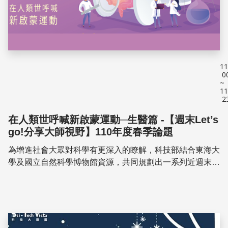
11
0
~
11
2
在人類世呼喊新啟蒙運動─生醫篇 -【週末Let’s
go!分享大師視野】110年度春季論題
為增進社會大眾對科學有更深入的瞭解，科技部結合東海大
學及國立自然科學博物館資源，共同規劃出一系列近週末的
大眾科學教育專題演講，邀請不同科學領域的傑出專家學
者，深入淺出地引領大眾窺探科學發現的趣味與甜苦...