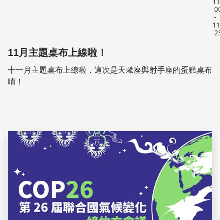
11
0
~
11
2
11月主題桌布上線啦！
十一月主題桌布上線啦，這次是天蠍座與射手座的蛋糕桌布
唷！