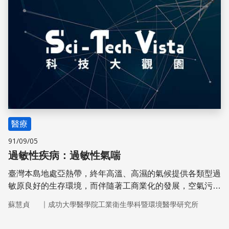
儲存
醫療
91/09/05
過敏性疾病：過敏性氣喘
臺灣本島地處亞熱帶，終年高溫、高濕的氣候提供各類型過
敏原良好的生存環境，而伴隨著工商業化的發展，空氣污染
及生活環境惡質化等問題，均對氣喘等過敏性疾病的發生有
｜
蘇慧貞
成功大學醫學院工業衛生學科暨環境醫學研究所
重的影響。