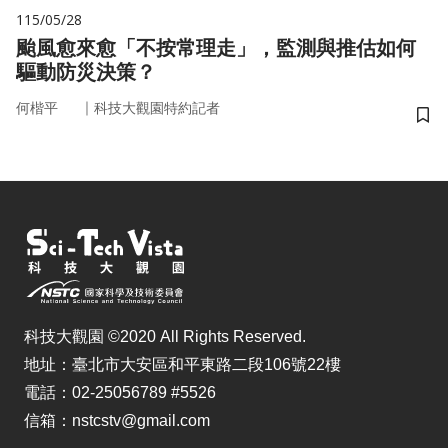
115/05/28
颱風愈來愈「不按常理走」，監測與推估如何
驅動防災決策？
｜
何楷平
科技大觀園特約記者
儲
科技大觀園 ©2020 All Rights Reserved.
地址：臺北市大安區和平東路二段106號22樓
電話：02-25056789 #5526
信箱：nstcstv@gmail.com