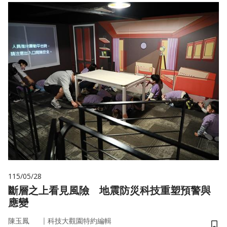
115/05/28
斷層之上看見風險 地震防災科技重塑預警與
應變
｜
陳玉鳳
科技大觀園特約編輯