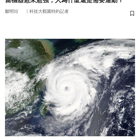
當機器愈來愈強，人為什麼還是需要運動？
｜
鄒明珆
科技大觀園特約記者
儲