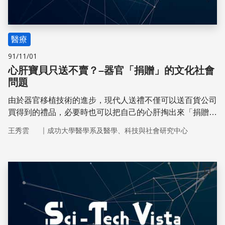
醫療
91/11/01
心肝寶貝只送不賣？–器官「捐贈」的文化社會
問題
由於器官移植技術的進步，現代人送禮不僅可以送百貨公司
買得到的禮品，必要時也可以把自己的心肝掏出來「捐贈」
給需要的人，可說比割股療親有過之而無不及。
｜
王秀雲
成功大學醫學系及醫學、科技與社會研究中心
儲存