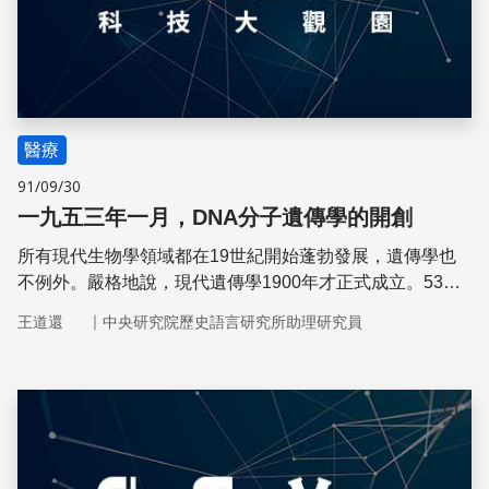
醫療
91/09/30
一九五三年一月，DNA分子遺傳學的開創
所有現代生物學領域都在19世紀開始蓬勃發展，遺傳學也
不例外。嚴格地說，現代遺傳學1900年才正式成立。53年
後的1月，華生與克立克做出正確的DNA分子模型，開創了
｜
王道還
中央研究院歷史語言研究所助理研究員
分子遺傳學。
儲存