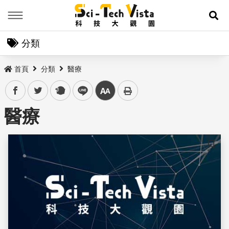
Menu
展
分類
首頁
分類
醫療
facebook
twitter
plurk
line
中
醫療
儲存