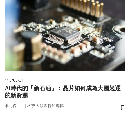
115/03/31
AI時代的「新石油」：晶片如何成為大國競逐
的新資源
｜
李元傑
科技大觀園特約編輯
儲