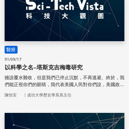
醫療
91/09/17
以科學之名–塔斯克吉梅毒研究
雖說覆水難收，但是我們已停止沉默，不再逃避。終於，我
們能正視你們的眼睛，我代表美國人民對你們說，美國政府
對你們的處置是可恥的，我感到抱歉。–美國總統柯林頓
｜
陳恒安
成功大學歷史學系系主任
儲存