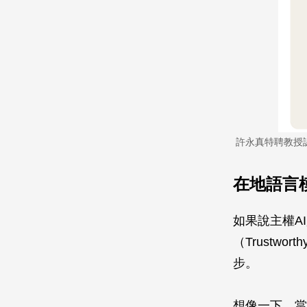
許永真特聘教授
在地語言
如果說主權A
（Trustwor
步。
想像一下，當