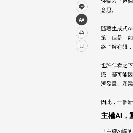
你輸入「這個
line
意思。
中
隨著生成式A
策。但是，如
絡了解有限，
也許乍看之下
識，都可能因
濟發展、產業
因此，一個新概
主權AI
「主權AI講