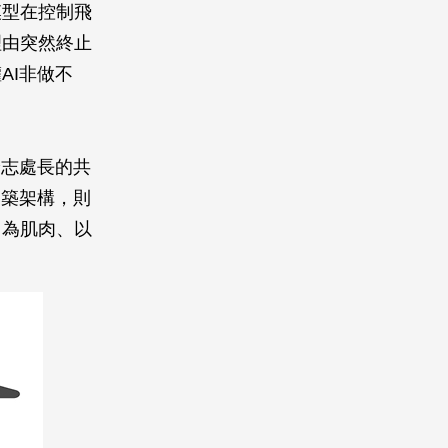
模型在控制飛
理由突然終止
AI非做不
伶志處長的共
建築架構，則
力為肌肉、以