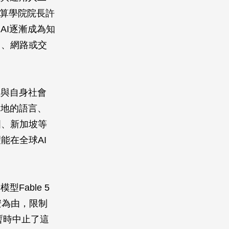
運算學院院長許
AI逐漸成為知
力、網路或交
握與自身社會
本地的語言、
國、新加坡等
能在全球AI
型Fable 5
安為由，限制
戶暫時中止了這