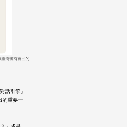
讓臺灣擁有自己的
I對話引擎」
標邁出的重要一
境？」或是