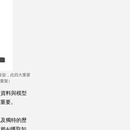
骨架，此四大重要
重製）
在資料與模型
其重要。
以及獨特的歷
賴AI獲取知