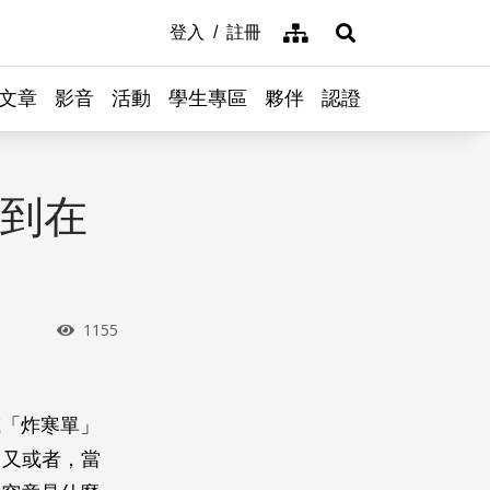
網站導覽
登入
註冊
展開搜尋
文章
影音
活動
學生專區
夥伴
認證
I到在
瀏覽次數
1155
或「炸寒單」
；又或者，當