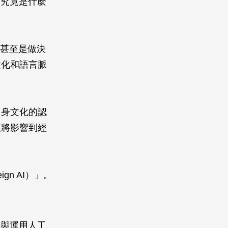
，究竟是什麼
，甚至是做決
文化和語言脈
自身文化的認
更將影響到經
n AI）」。
理與運用人工