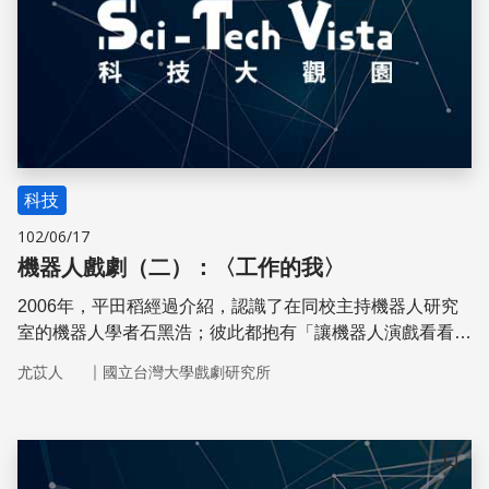
科技
102/06/17
機器人戲劇（二）：〈工作的我〉
2006年，平田稻經過介紹，認識了在同校主持機器人研究
室的機器人學者石黑浩；彼此都抱有「讓機器人演戲看看」
瘋狂念頭的兩人一拍即合！於是在2008年，他們使用兩台
｜
尤苡人
國立台灣大學戲劇研究所
三菱重工製造的家事型機器若丸（Wakamaru）與兩位青年
團演員共演，完成了他們第1部合作作品─機器人劇場〈工
作的我〉
儲存