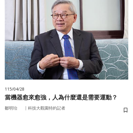
115/04/28
當機器愈來愈強，人為什麼還是需要運動？
｜
鄒明珆
科技大觀園特約記者
儲