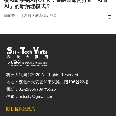
從AI助手到AI代理人：金融業如何打造「AI管
AI」的新治理模式？
｜
賴郁薇
科技大觀園特約記者
儲
科技大觀園 ©2020 All Rights Reserved.
地址：臺北市大安區和平東路二段106號22樓
電話：02-25056789 #5526
信箱：nstcstv@gmail.com
隱私權保護政策