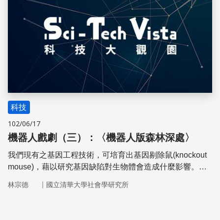
科技
102/06/17
機器人戲劇（三）：〈機器人版森林深處〉
我們現有之基因工程技術，可培育出基因剔除鼠(knockout
mouse)，藉以研究基因缺陷對生物體會造成什麼影響。那
能否如法炮製，培育基因剔除的巴諾布猿(bonobo)，來幫助
｜
林宗德
國立清華大學社會學研究所
我們瞭解自閉症呢？現今的技術可有機器人生物學者幫忙，
減緩巴諾布猿幼猿的身體成長速度，用人工的方式讓牠們進
化，看牠們的腦能發展到什麼程度