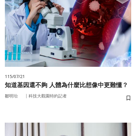
115/07/21
知道基因還不夠 人體為什麼比想像中更難懂？
｜
鄒明珆
科技大觀園特約記者
儲