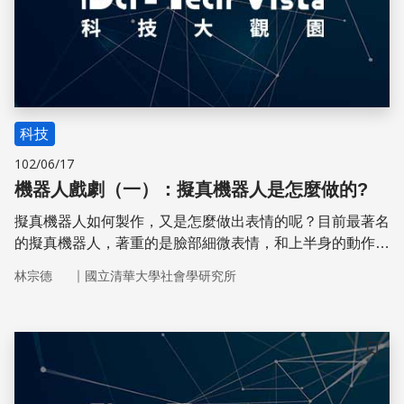
科技
102/06/17
機器人戲劇（一）：擬真機器人是怎麼做的?
擬真機器人如何製作，又是怎麼做出表情的呢？目前最著名
的擬真機器人，著重的是臉部細微表情，和上半身的動作，
如點頭、轉頭等。為求精確再現上半身輪廓，使用雷射掃瞄
｜
林宗德
國立清華大學社會學研究所
儀、照相機、磁振造影(MRI)等設備掃瞄、拍攝真人模特兒
的外形，以作為製作時的參考。
儲存