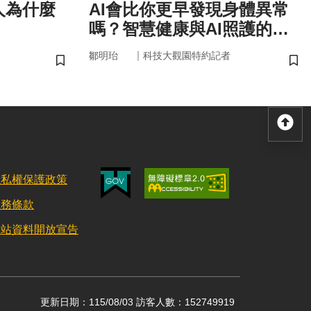
人為什麼
AI會比你更早發現身體異常
嗎？智慧健康與AI照護的未
來
｜
鄒明珆
科技大觀園特約記者
儲存書籤
儲
回
隱私權保護政策
服務條款
網站資料開放宣告
更新日期：115/08/03 訪客人數：152749919