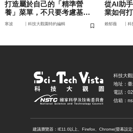
打造屬於自己的「精準營
從AI助
養」菜單，不只要考慮基
業如何打
因，關鍵更在腸道微生物
治理模式
｜
｜
寒波
科技大觀園特約編輯
賴郁薇
科
儲存書籤
科技大觀園 ©
地址：臺
電話：02-
信箱：nstc
建議瀏覽器：IE11.0以上、Firefox、Chrome(螢幕設