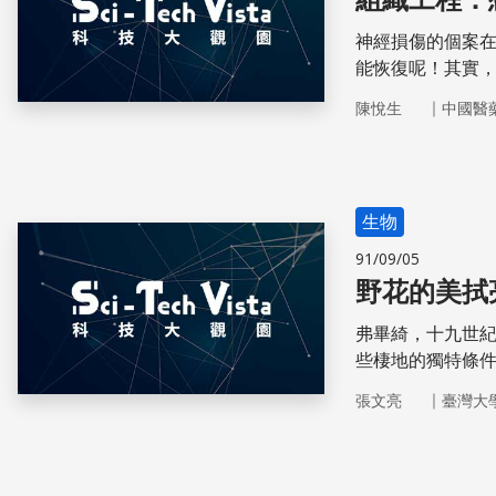
神經損傷的個案
能恢復呢！其實
達成的。
｜
陳悅生
中國醫
生物
91/09/05
野花的美拭
弗畢綺，十九世
些棲地的獨特條
的先驅。
｜
張文亮
臺灣大