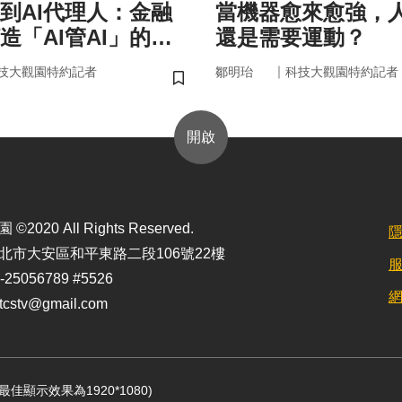
手到AI代理人：金融
當機器愈來愈強，
造「AI管AI」的新
還是需要運動？
？
｜
技大觀園特約記者
鄒明珆
科技大觀園特約記者
儲存書籤
開啟
2020 All Rights Reserved.
北市大安區和平東路二段106號22樓
25056789 #5526
stv@gmail.com
定最佳顯示效果為1920*1080)