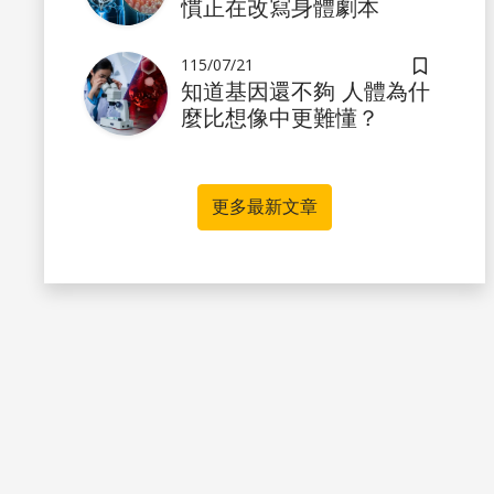
慣正在改寫身體劇本
書籤
115/07/21
儲存書籤
知道基因還不夠 人體為什
麼比想像中更難懂？
更多最新文章