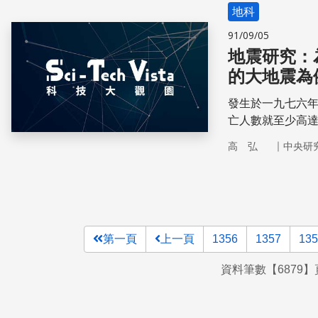
地科
91/09/05
地震研究：
的大地震為
發生於一九七六
亡人數就至少高
｜
高 弘
中央研
第一頁
上一頁
1356
1357
135
資料筆數【6879】頁