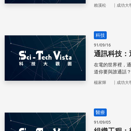
｜
賴溪松
成功大
科技
91/09/16
通訊科技：
在電的世界裡，
道你要與誰通話
共用一條通話線
｜
楊家輝
成功大
醫療
91/09/05
組織工程：