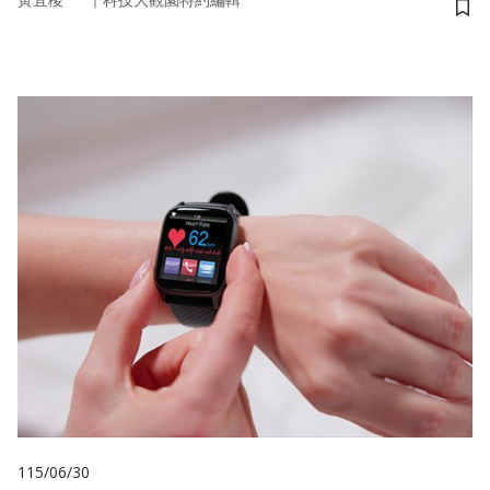
黃宜稜
科技大觀園特約編輯
儲
115/06/30