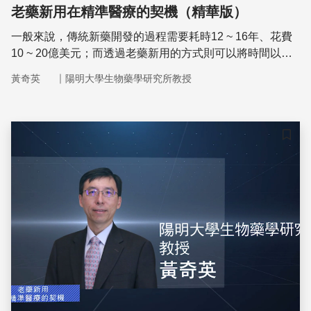
老藥新用在精準醫療的契機（精華版）
一般來說，傳統新藥開發的過程需要耗時12 ~ 16年、花費
10 ~ 20億美元；而透過老藥新用的方式則可以將時間以及
金錢分別縮短至6年與3億美元，相較之下節省了許多研發
｜
黃奇英
陽明大學生物藥學研究所教授
的時程與經費。
儲存