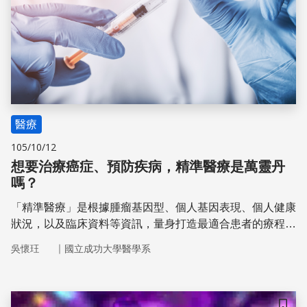
醫療
105/10/12
想要治療癌症、預防疾病，精準醫療是萬靈丹
嗎？
「精準醫療」是根據腫瘤基因型、個人基因表現、個人健康
狀況，以及臨床資料等資訊，量身打造最適合患者的療程或
預防方針，希望讓藥物發揮最大效果。但是精準醫療仍有風
｜
吳懷玨
國立成功大學醫學系
險，因為現今許多生物標記以開放科學模式進行且檢驗標準
不一，可能造成研究品質良莠不齊，或是治療疏失。而臺灣
在精準醫療發展上，腳步仍有點遲緩。