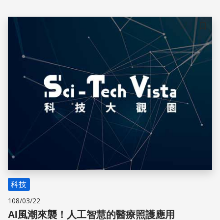
高漲，使得更有效率、更精準的組織晶片成為了醫療界的新
寵兒。
儲存
科技
108/03/22
AI風潮來襲！人工智慧的醫療照護應用