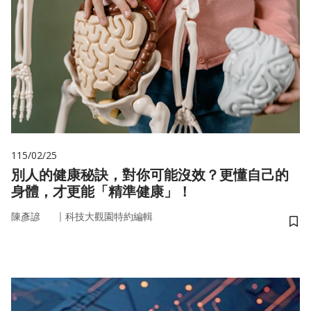
115/02/25
別人的健康秘訣，對你可能沒效？更懂自己的
身體，才更能「精準健康」！
｜
陳彥諺
科技大觀園特約編輯
儲