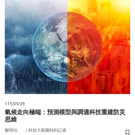
115/05/29
氣候走向極端：預測模型與調適科技重建防災
思維
｜
鄒明珆
科技大觀園特約記者