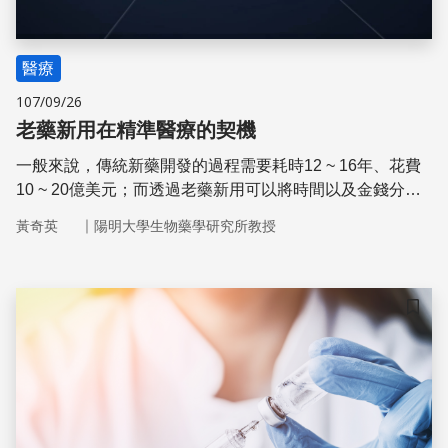
醫療
107/09/26
老藥新用在精準醫療的契機
一般來說，傳統新藥開發的過程需要耗時12 ~ 16年、花費
10 ~ 20億美元；而透過老藥新用可以將時間以及金錢分別
縮短至6年與3億美元，節省了許多研發的時程與經費。
｜
黃奇英
陽明大學生物藥學研究所教授
儲存