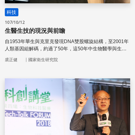
科技
107/10/12
生醫生技的現況與前瞻
自1953年華生與克里克發現DNA雙股螺旋結構，至2001年
人類基因組解碼，約過了50年，這50年中生物醫學與生物
科技蓬勃發展。
｜
裘正健
國家衛生研究院
儲存