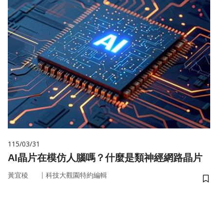
115/03/31
AI晶片在模仿人腦嗎？什麼是類神經網路晶片
｜
黃宜稜
科技大觀園特約編輯
儲