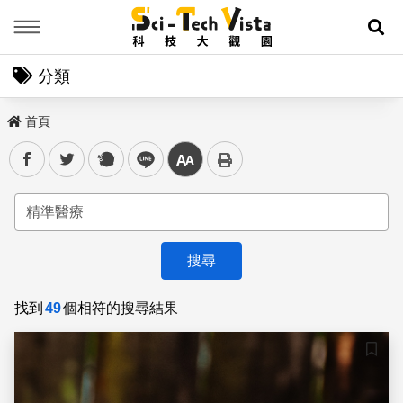
Menu
展
分類
首頁
facebook
twitter
plurk
line
中
找到
49
個相符的搜尋結果
儲存