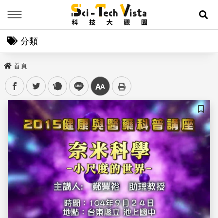
Menu
展
分類
首頁
facebook
twitter
plurk
line
中
儲存