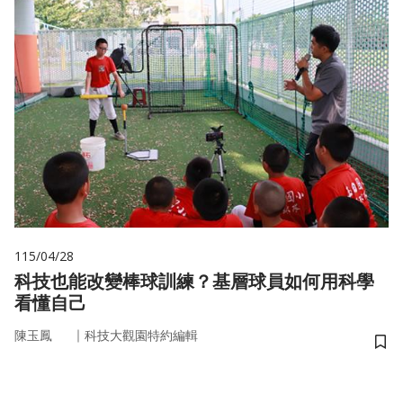
115/04/28
科技也能改變棒球訓練？基層球員如何用科學
看懂自己
｜
陳玉鳳
科技大觀園特約編輯
儲