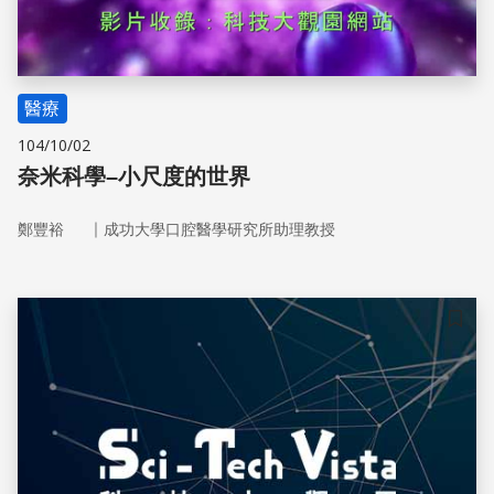
醫療
104/10/02
奈米科學–小尺度的世界
｜
鄭豐裕
成功大學口腔醫學研究所助理教授
儲存