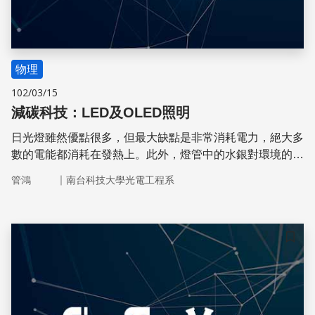
物理
102/03/15
減碳科技：LED及OLED照明
日光燈雖然優點很多，但最大缺點是非常消耗電力，絕大多
數的電能都消耗在發熱上。此外，燈管中的水銀對環境的汙
染也一直被人詬病，科學家和企業界做了哪些努力呢？
｜
管鴻
南台科技大學光電工程系
儲存