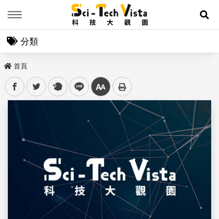
Menu
展
分類
首頁
facebook
twitter
plurk
line
中
儲存