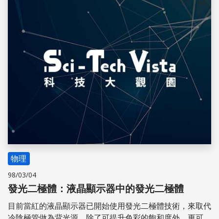
儲存
物理
98/03/04
發光二極體：液晶顯示器中的發光二極體
目前當紅的液晶顯示器已開始使用發光二極體技術，來取代
冷陰極管做為背光源，除了可提升色彩的飽和度外，更可以