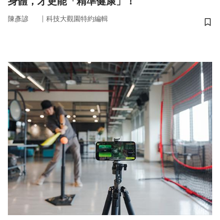
身體，才更能「精準健康」！
｜
陳彥諺
科技大觀園特約編輯
儲