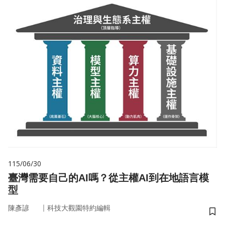
115/06/30
臺灣需要自己的AI嗎？從主權AI到在地語言模
型
｜
陳彥諺
科技大觀園特約編輯
儲