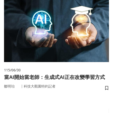
115/06/30
當AI開始當老師：生成式AI正在改變學習方式
｜
鄒明珆
科技大觀園特約記者
儲