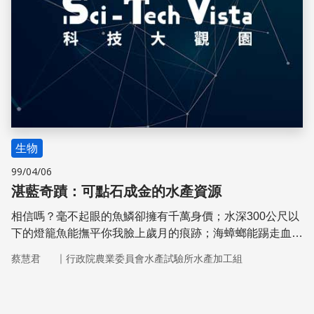
生物
99/04/06
湛藍奇蹟：可點石成金的水產資源
相信嗎？毫不起眼的魚鱗卻擁有千萬身價；水深300公尺以
下的燈籠魚能撫平你我臉上歲月的痕跡；海蟑螂能踢走血液
中的血栓。海洋資源的多樣性使點石成金不是夢！
｜
蔡慧君
行政院農業委員會水產試驗所水產加工組