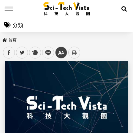
Menu
展
分類
首頁
facebook
twitter
plurk
line
中
儲存