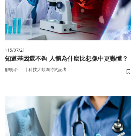
115/07/21
知道基因還不夠 人體為什麼比想像中更難懂？
｜
鄒明珆
科技大觀園特約記者
儲