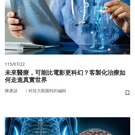
115/07/22
未來醫療，可能比電影更科幻？客製化治療如
何走進真實世界
｜
陳彥諺
科技大觀園特約編輯
儲