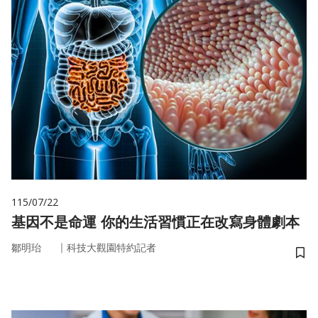
115/07/22
基因不是命運 你的生活習慣正在改寫身體劇本
｜
鄒明珆
科技大觀園特約記者
儲