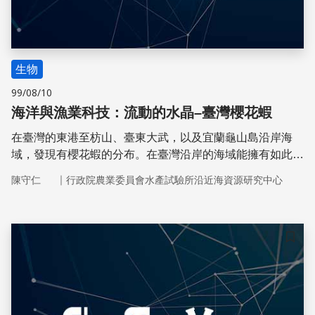
生物
99/08/10
海洋與漁業科技：流動的水晶–臺灣櫻花蝦
在臺灣的東港至枋山、臺東大武，以及宜蘭龜山島沿岸海
域，發現有櫻花蝦的分布。在臺灣沿岸的海域能擁有如此珍
貴的外洋性天然資源，實在是國人的福氣！
｜
陳守仁
行政院農業委員會水產試驗所沿近海資源研究中心
儲存