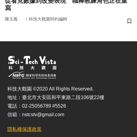
從看見數據到改變表現 職棒教練角色正在重
寫
｜
陳玉鳳
科技大觀園特約編輯
儲
科技大觀園 ©2020 All Rights Reserved.
地址：臺北市大安區和平東路二段106號22樓
電話：02-25056789 #5526
信箱：nstcstv@gmail.com
隱私權保護政策