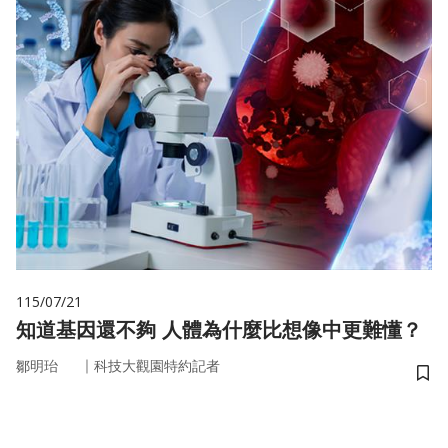
115/07/21
知道基因還不夠 人體為什麼比想像中更難懂？
｜
鄒明珆
科技大觀園特約記者
儲