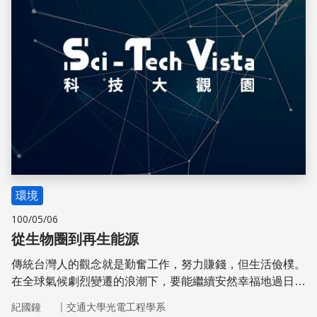
環境
100/05/06
從生物圈到再生能源
傳統台灣人的觀念就是勤奮工作，努力賺錢，但生活儉樸。
在全球氣候劇烈變遷的浪潮下，要能繼續安然幸福地過日
子，國人必須採用新思維，利用再生能源新科技促成生物圈
｜
紀國鐘
交通大學光電工程學系
生活的文明。