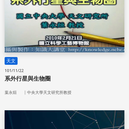
天文
101/11/22
系外行星與生物圈
｜
葉永烜
中央大學天文研究所教授
儲存