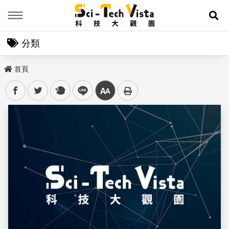
Menu
展
分類
首頁
facebook
twitter
plurk
line
中
儲存