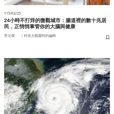
115/02/25
24小時不打烊的微觀城市：腸道裡的數十兆居
民，正悄悄掌管你的大腦與健康
｜
李元傑
科技大觀園特約編輯
儲