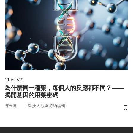
115/07/21
為什麼同一種藥，每個人的反應都不同？——
揭開基因的用藥密碼
｜
陳玉鳳
科技大觀園特約編輯
儲