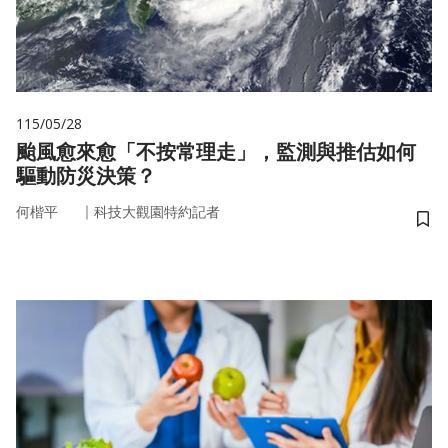
115/05/28
颱風愈來愈「不按常理走」，監測與推估如何
驅動防災決策？
｜
何楷平
科技大觀園特約記者
儲