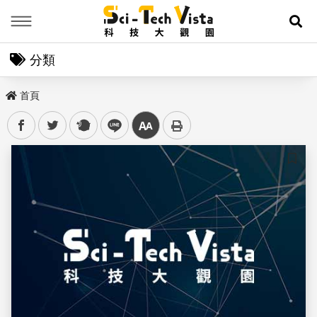
Menu
展
分類
首頁
facebook
twitter
plurk
line
中
儲存