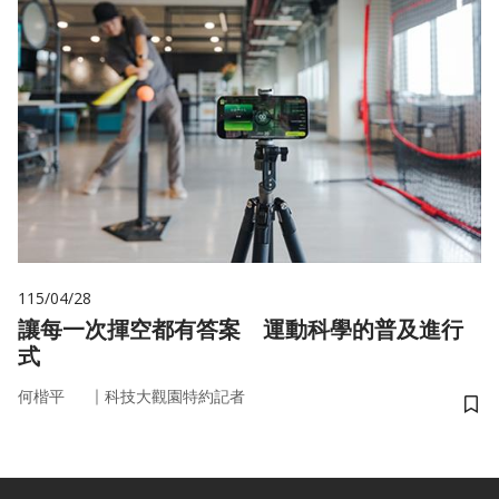
115/04/28
讓每一次揮空都有答案 運動科學的普及進行
式
｜
何楷平
科技大觀園特約記者
儲