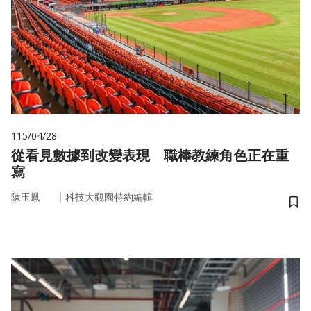
115/04/28
從看見數據到改變表現 職棒教練角色正在重
寫
｜
陳玉鳳
科技大觀園特約編輯
儲