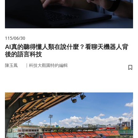
115/06/30
AI真的聽得懂人類在說什麼？看聊天機器人背
後的語言科技
｜
陳玉鳳
科技大觀園特約編輯
儲