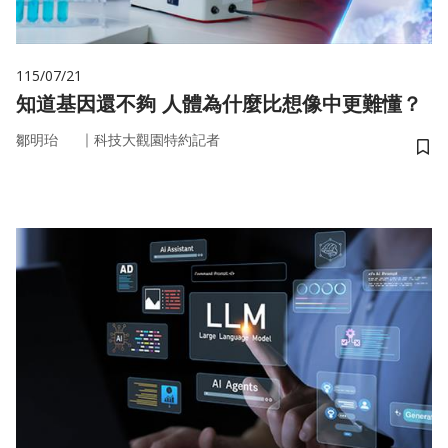
115/07/21
知道基因還不夠 人體為什麼比想像中更難懂？
｜
鄒明珆
科技大觀園特約記者
儲