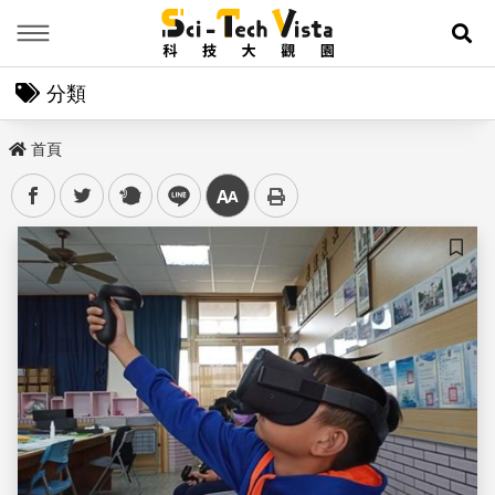
Menu
展
分類
首頁
facebook
twitter
plurk
line
中
儲存