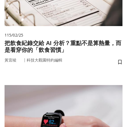
115/02/25
把飲食紀錄交給 AI 分析？重點不是算熱量，而
是看穿你的「飲食習慣」
｜
黃宜稜
科技大觀園特約編輯
儲