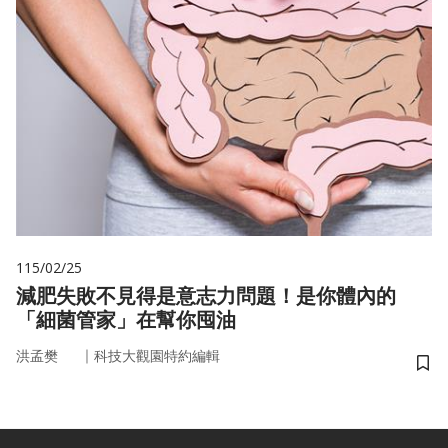
115/02/25
減肥失敗不見得是意志力問題！是你體內的
「細菌管家」在幫你囤油
｜
洪孟樊
科技大觀園特約編輯
儲