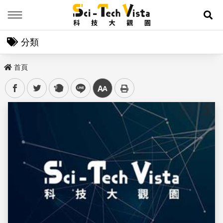
Menu
展
分類
首頁
facebook
twitter
plurk
line
中
儲存