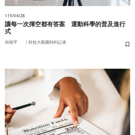
115/04/28
讓每一次揮空都有答案 運動科學的普及進行
式
｜
何楷平
科技大觀園特約記者
儲