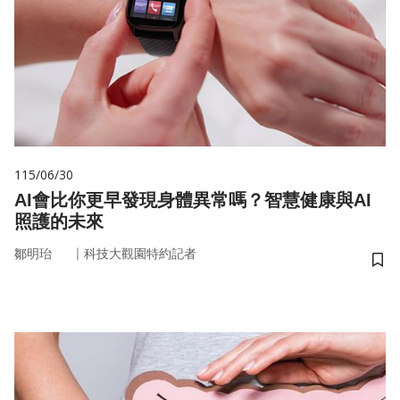
115/06/30
AI會比你更早發現身體異常嗎？智慧健康與AI
照護的未來
｜
鄒明珆
科技大觀園特約記者
儲