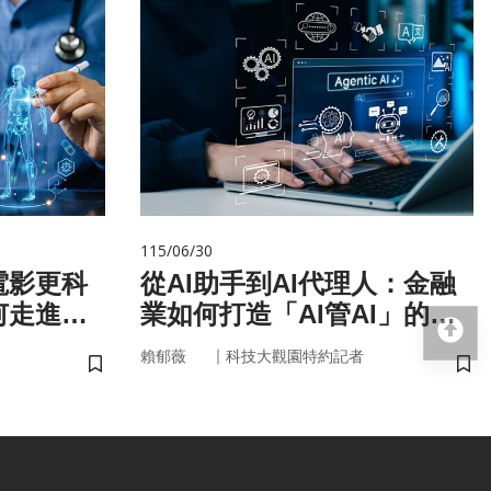
115/06/30
電影更科
從AI助手到AI代理人：金融
何走進真
業如何打造「AI管AI」的新
回
治理模式？
｜
賴郁薇
科技大觀園特約記者
儲存書籤
儲