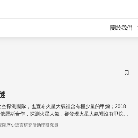
關於我們
儲存
謎
的太空探測團隊，也宣布火星大氣裡含有極少量的甲烷；2018
與俄羅斯合作，探測火星大氣，卻發現火星大氣裡沒有甲烷的
星上面到底有沒有甲烷呢？這看起來只是要釐清火星大氣的組
究院歷史語言研究所助理研究員
火星上有沒有生物的爭議，而迥異的探測結果，也使得科學家
只能持續偵測，期待會有更確切的數據。