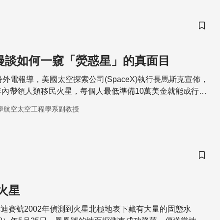
儲存
漫談如何一窺「熒惑星」的真面目
份外電報導，美國太空探索公司(SpaceX)執行長馬斯克宣佈，
年內帶領人類移民火星，每個人最低準備10萬美金就能成行，
程很危險，參與的人們未必夠安全返回。或許該在冒險嘗試之
學航空太空工程學系副教授
星探測和這個古代被稱為「熒惑」之星的面目吧！
儲存
火星
迪賽號2002年偵測到火星北極地表下藏有大量的固態水