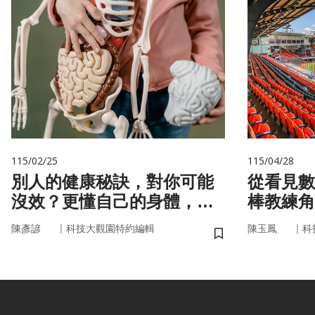
115/02/25
115/04/28
別人的健康秘訣，對你可能
從看見數
沒效？更懂自己的身體，才
棒教練角
更能「精準健康」！
｜
｜
陳彥諺
科技大觀園特約編輯
陳玉鳳
科
儲存書籤