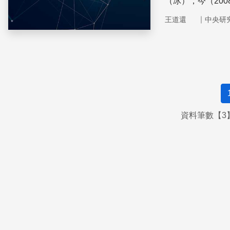
（冰），今（20
照片回指揮中心
｜
王道還
中央研
資料筆數【3】