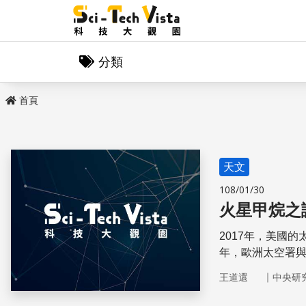
分類
首頁
天文
108/01/30
火星甲烷之
2017年，美國
年，歐洲太空署
蹤跡。咦？那火
｜
王道還
中央研
成，其實關乎到
們無法下定論，