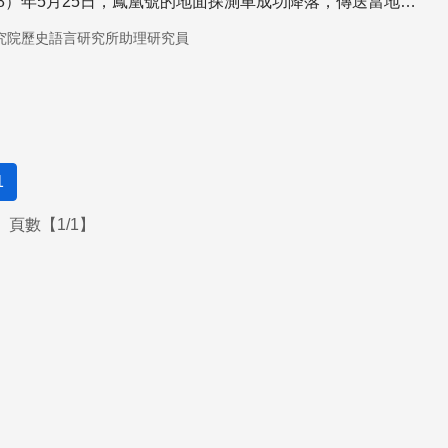
08）年5月25日，鳳凰號的地面探測車成功降落，傳送當地的
。
究院歷史語言研究所助理研究員
1
頁數【1/1】