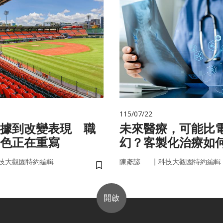
115/07/22
據到改變表現 職
未來醫療，可能比
色正在重寫
幻？客製化治療如
實世界
｜
技大觀園特約編輯
陳彥諺
科技大觀園特約編輯
儲存書籤
開啟