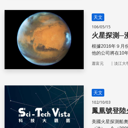
天文
106/05/15
火星探測─
根據2016年９月
他的公司將在10
但前往火星的航
｜
蕭富元
淡江大
前，先來一窺火
天文
102/10/03
鳳凰號登陸
美國火星探測船奧