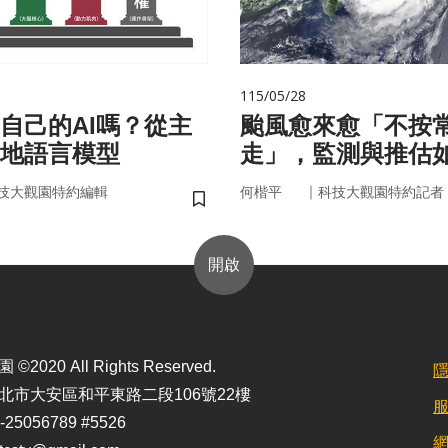
115/05/28
自己的AI嗎？從主
颱風愈來愈「不按
在地語言模型
走」，監測與推估
防災決策？
｜
技大觀園特約編輯
何楷平
科技大觀園特約記者
儲存書籤
開啟
2020 All Rights Reserved.
北市大安區和平東路二段106號22樓
25056789 #5526