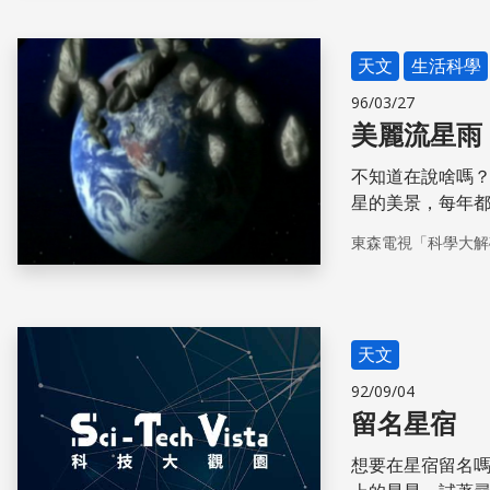
天文
生活科學
96/03/27
美麗流星雨
不知道在說啥嗎？請看下文： 一顆顆炫爛的流
星的美景，每年
其實是來自一場地球和彗星之
東森電視「科學大解
光強力的照射，
冰封的彗核逐漸
華，成了一顆真
面。 而當彗星的軌道跟地球軌道交叉時，這些原本在彗星軌道上的微小粒子，
天文
就會被地球的引
就產生我們所看
92/09/04
留名星宿
想要在星宿留名