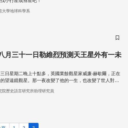
尋找小行星或彗星吧！
範大學地球科學系
儲存
八月三十一日勒維烈預測天王星外有一未
三日星期二晚上十點多，英國業餘觀星家威廉‧赫歇爾，正在
製的望遠鏡觀星。那一夜改變了他的一生，也改變了世人對太
究院歷史語言研究所助理研究員