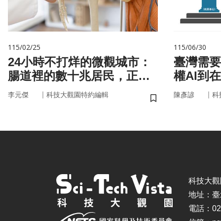
115/02/25
115/06/30
24小時不打烊的微觀城市：
臺灣需要
腸道裡的數十兆居民，正悄
權AI到
悄掌管你的大腦與健康
｜
｜
李元傑
科技大觀園特約編輯
陳彥諺
科
儲存書籤
科技大觀園 ©
地址：臺
電話：02-