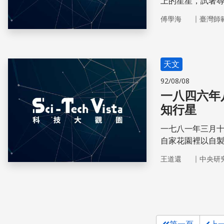
上的星星，試著
｜
傅學海
臺灣師
天文
92/08/08
一八四六年
知行星
一七八一年三月十
自家花園裡以自
陽系的了解。
｜
王道還
中央研