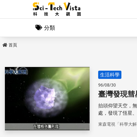
分類
首頁
生活科學
96/08/30
臺灣發現彗
抬頭仰望天空，
處，發現了恆星
彗星，掀起了一
東森電視「科學大解