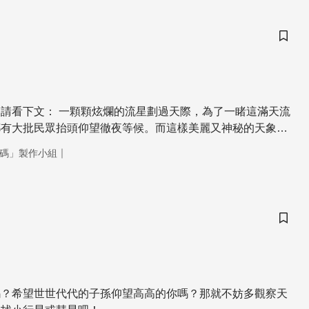
儲存
星劃過天際，為了一睹這滿天流
都有大批民眾抬頭仰望徹夜等候。而這樣美麗又神秘的天象，
間的美麗邂遘。 它是處在太陽系外圍，受不到陽
｜
碼」製作小組
所以基本上溫度會比較低，所以它表面都是一些冰封的物質。
接近太陽的時候，受到太陽溫暖的照射，表層物質逐漸融化昇
正的彗星。在此同時，一些塵埃粒子也會掉落在它的軌道上
儲存
力所吸引進到大氣層，跟裡頭的空氣分子因摩擦生熱而燃燒，
到的美麗流星
嗎？希望世世代代的子孫仰望高高的你嗎？那就不妨多觀察天