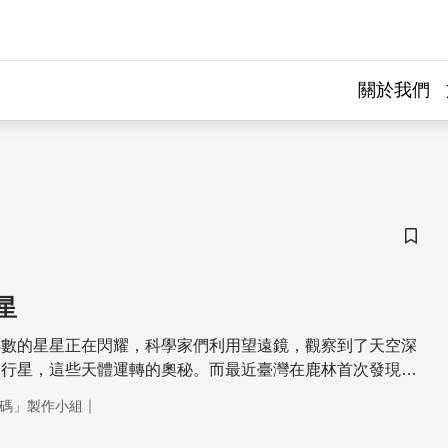
關於我們
儲存
星
無數的星星正在閃耀，科學家們利用望遠鏡，觀察到了天空深
、行星，這些天體運轉的奧秘。而最近臺灣在鹿林首次發現了
股天文熱潮，彗星的形成以及來歷又是如何呢？
｜
碼」製作小組