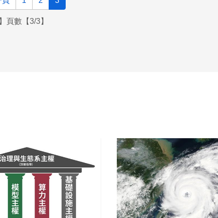
一頁
1
2
3
】頁數【3/3】