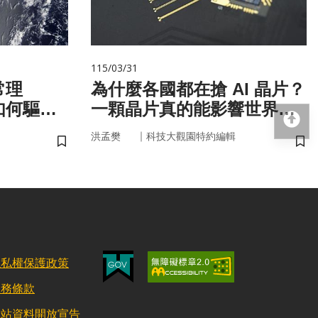
115/03/31
常理
為什麼各國都在搶 AI 晶片？
如何驅動
一顆晶片真的能影響世界
回
嗎？
｜
洪孟樊
科技大觀園特約編輯
儲存書籤
儲
隱私權保護政策
服務條款
網站資料開放宣告