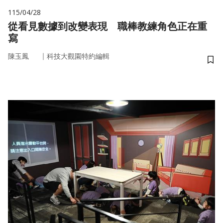
115/04/28
從看見數據到改變表現 職棒教練角色正在重
寫
｜
陳玉鳳
科技大觀園特約編輯
儲