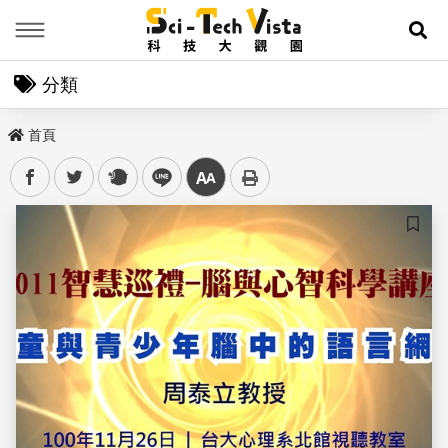
Menu
展
分類
首頁
facebook
twitter
plurk
line
中
儲存