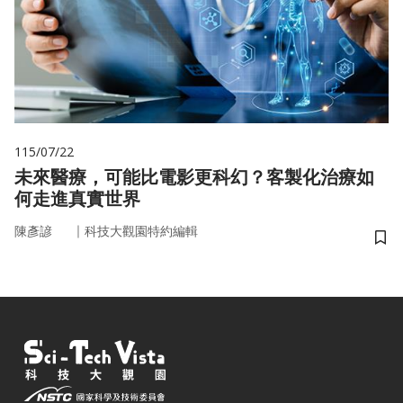
115/07/22
未來醫療，可能比電影更科幻？客製化治療如
何走進真實世界
｜
陳彥諺
科技大觀園特約編輯
儲