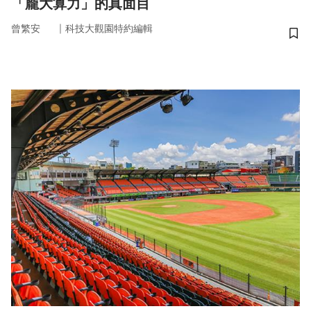
「龐大算力」的真面目
｜
曾繁安
科技大觀園特約編輯
儲