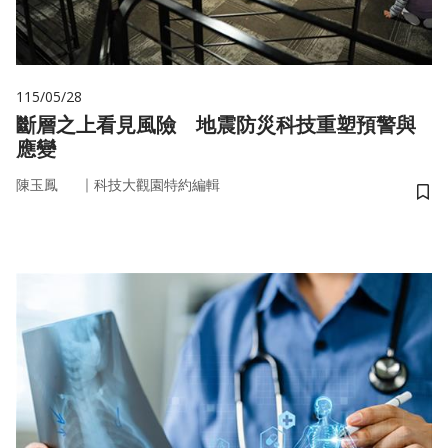
115/05/28
斷層之上看見風險 地震防災科技重塑預警與
應變
｜
陳玉鳳
科技大觀園特約編輯
儲