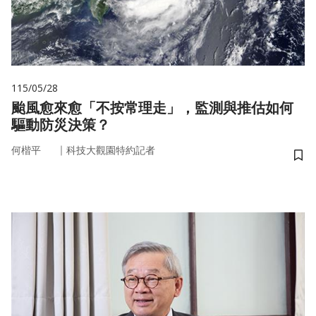
115/05/28
颱風愈來愈「不按常理走」，監測與推估如何
驅動防災決策？
｜
何楷平
科技大觀園特約記者
儲