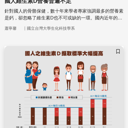
國人維生素D營養普遍不足
針對國人的骨骼保健，數十年來學者專家強調最多的營養素
是鈣，卻忽略了維生素D也不可或缺的一環。國內近年的營
養調查指出，國人的維生素D營養狀況堪憂，多個年齡層都
｜
蕭寧馨
國立台灣大學生化科技學系
有攝取不足的問題。由於維生素D的功能廣泛，可以促進個
人整體的健康狀態，因此，長期的維生素D不足不僅影響鈣
的利用和骨骼保健，也可能增加國人罹患多種慢性疾病的風
險。
儲存