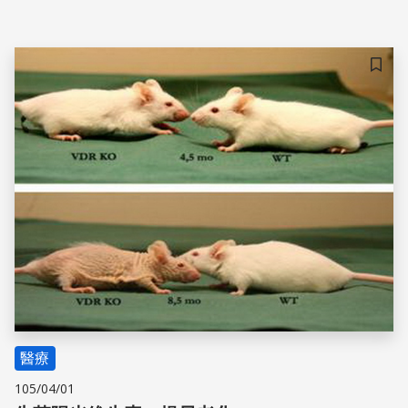
博士惠斯勒(Daniel Whistler，1619-1684)。兒童佝僂症是
典型的維生素D缺乏症，最近又有流行復發的趨勢，新近的
期刊論文仍稱之為「英國病(English disease)」。
儲存
醫療
105/04/01