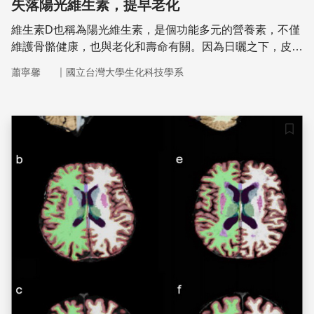
失落陽光維生素，提早老化
維生素D也稱為陽光維生素，是個功能多元的營養素，不僅
維護骨骼健康，也與老化和壽命有關。因為日曬之下，皮膚
可以合成維生素D，因此台灣得天獨厚，國人過去少有維生
｜
蕭寧馨
國立台灣大學生化科技學系
素D缺乏的紀錄，但也因此而疏於監測，我國食品成分資料
庫沒有維生素D資料
儲存