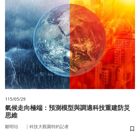
115/05/29
氣候走向極端：預測模型與調適科技重建防災
思維
｜
鄒明珆
科技大觀園特約記者
儲