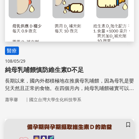
醫療
108/05/29
純母乳哺餵慎防維生素D不足
長期以來，國內外都積極地在推廣母乳哺餵，因為母乳是嬰
兒天然且正常的食物。在四個月內，純母乳哺餵確實可以維
持嬰兒的正常生長和發育。世界衛生組織建議，純母乳哺餵
｜
蕭寧馨
國立台灣大學生化科技學系
可以到嬰兒6個月大。6個月以後，可以持續母乳哺餵，但
同時要搭配固體的嬰兒副食品，才能提供充足的營養。此
時，固體或嬰兒成長奶粉類的飲品可以取代母乳，但隨著嬰
兒成長，副食品會逐漸成為主食，而母乳或類似的飲品則變
儲存
為補充性食物，這種情形可以到兩歲，然後完全離乳。許多