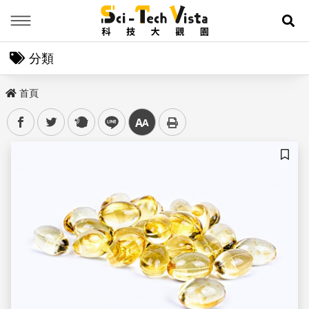
Menu
展
分類
首頁
facebook
twitter
plurk
line
中
儲存