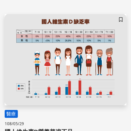
攝取量每日僅約4-5微克，只達新版建議標準的40-50％。因
此，在受孕時與懷孕過程中，估計會有許多婦女是處於維生
素D缺乏的狀態，不僅不利於懷孕成果和孕婦健康，也增加
儲存
嬰兒成長後的骨密度偏低、氣喘與精神疾病的風險。
醫療
108/05/29