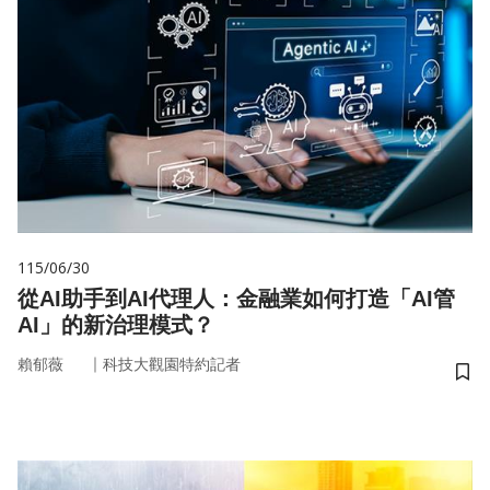
115/06/30
從AI助手到AI代理人：金融業如何打造「AI管
AI」的新治理模式？
｜
賴郁薇
科技大觀園特約記者
儲