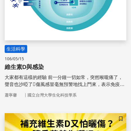
生活科學
106/05/15
維生素D與感染
大家都有這樣的經驗 前一分鐘一切如常，突然喉嚨痛了，
聲音也沙啞了傷風感冒毫無預警地找上門來，表示免疫系
統失守了。 人體對抗細菌性、黴菌性與病毒性感染最快速
｜
蕭寧馨
國立台灣大學生化科技學系
的防禦力是先天免疫系統(innate immune system)，通常在
細菌入侵的12小時內就會快速發動，藉由偵測外來病源生
物的分子模式(Pathogen-associated molecular patterns)，
引發清除反應。如果這一關強健，應該可以免除病源生物的
儲存
擴散和症狀的惡化