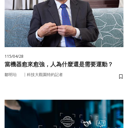
115/04/28
當機器愈來愈強，人為什麼還是需要運動？
｜
鄒明珆
科技大觀園特約記者
儲