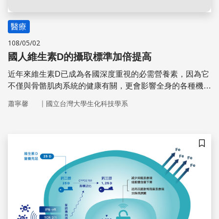
醫療
108/05/02
國人維生素D的攝取標準加倍提高
近年來維生素D已成為各國深度重視的必需營養素，因為它
不僅與骨骼肌肉系統的健康有關，更會影響全身的各種機
能，此營養素不足將增加內分泌系統、神經、心臟血管、
｜
蕭寧馨
國立台灣大學生化科技學系
肝、腎、皮膚、呼吸道的疾病風險。
儲存