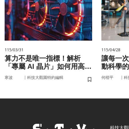
115/03/31
115/04/28
算力不是唯一指標！解析
讓每一次
「專屬 AI 晶片」如何用高效
動科學的
率驅動未來
｜
｜
寒波
科技大觀園特約編輯
何楷平
科
儲存書籤
科技大觀園 ©