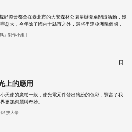
開始，荒野協會都會在臺北市的大安森林公園舉辦夏至關燈活動，幾
愈辦愈大，今年除了國內十縣市之外，還將串連亞洲幾個國家
。當然，關燈一小時的節能效果，只是一個過程，最終目的還
｜
碼」製作小組
，要隨時隨地注重節能。今天的科學大解碼就要在這個前提之
 世紀的綠色照明。
儲存
光上的應用
如小天使的魔杖一般，使光電元件發出繽紛的色彩，豐富了我
世界更加絢麗與奇妙。
用科技大學