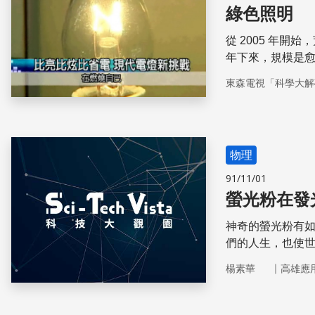
綠色照明
從 2005 年
年下來，規模是
和城市一起關燈
東森電視「科學大解
是希望提醒大家
下，帶您認識 21
物理
91/11/01
螢光粉在發
神奇的螢光粉有
們的人生，也使
｜
楊素華
高雄應