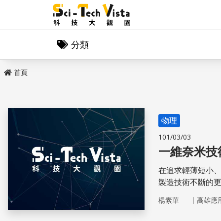
分類
首頁
物理
101/03/03
一維奈米技
在追求輕薄短小
製造技術不斷的更
以來，在零維奈
｜
楊素華
高雄應
究和製備的過程