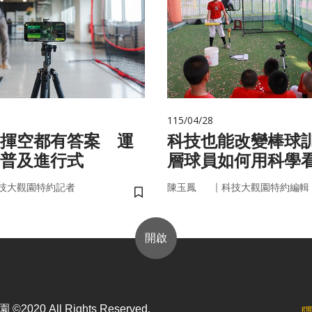
115/04/28
揮空都有答案 運
科技也能改變棒球
普及進行式
層球員如何用科學
｜
技大觀園特約記者
陳玉鳳
科技大觀園特約編輯
儲存書籤
開啟
2020 All Rights Reserved.