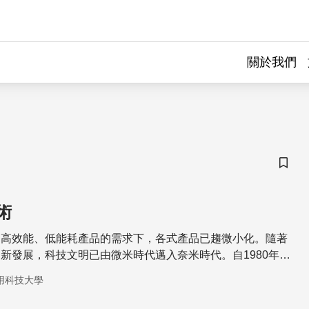
關於我們
儲存
術
、高效能、低能耗產品的需求下，各式產品已趨微小化。隨著
新發展，科技文明已由微米時代邁入奈米時代。自1980年代
米材料方面的研究已獲得相當大的進展，但是一維方面，在研
用科技大學
中面臨非常大的挑戰。