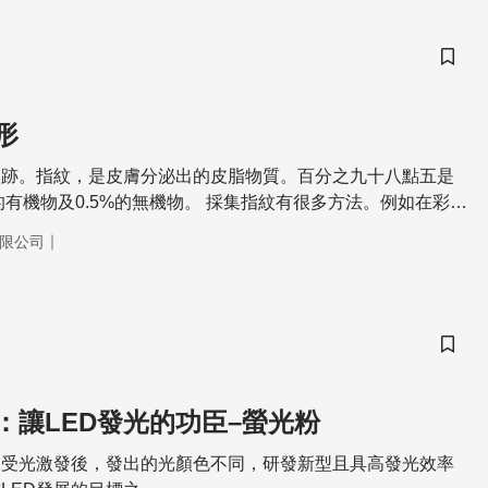
儲存
形
痕跡。指紋，是皮膚分泌出的皮脂物質。百分之九十八點五是
.5%的無機物。 採集指紋有很多方法。例如在彩色
刷螢光粉，再照雷射或多波域光源，配合濾鏡，指紋清晰可
｜
限公司
水性物體，浸泡在「寧海德林」溶液中，殘留的胺基酸等有機
氰丙烯酸酯」，加熱變成蒸
及陰離子的催化下，產生聚合反應，白色指紋隨之顯現。調查
方法讓指紋無所遁形。
儲存
：讓LED發光的功臣–螢光粉
末受光激發後，發出的光顏色不同，研發新型且具高發光效率