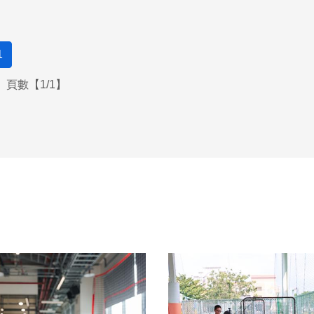
1
頁數【1/1】