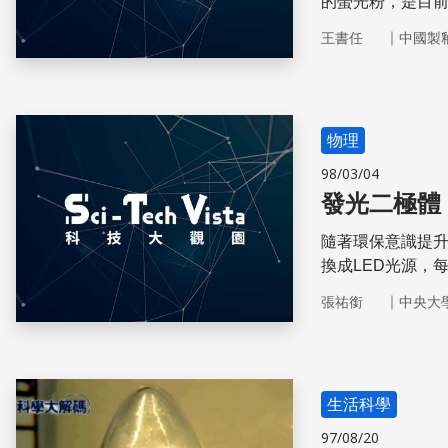
的螢光粉，是目前
｜
王書任
中國製
物理
98/03/04
發光二極體
隨著環保意識提
換成LED光源，
｜
張祐銜
中央大
生活科學
97/08/20