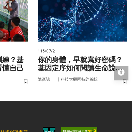
115/07/21
訓練？基
你的身體，早就寫好密碼？
看懂自己
基因定序如何閱讀生命說明
回
書
｜
陳彥諺
科技大觀園特約編輯
儲存書籤
儲
隱私權保護政策