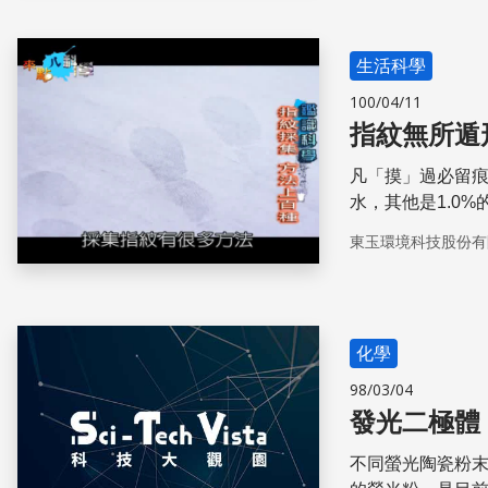
生活科學
100/04/11
指紋無所遁
凡「摸」過必留
水，其他是1.0%的有機物及0
背景的物品上，
東玉環境科技股份有
見。像紙張等吸
物，會讓指紋呈現藍紫色。 另外，三秒膠含有「
氣，在殘餘水分
員辦案，用科學
化學
98/03/04
發光二極體
不同螢光陶瓷粉