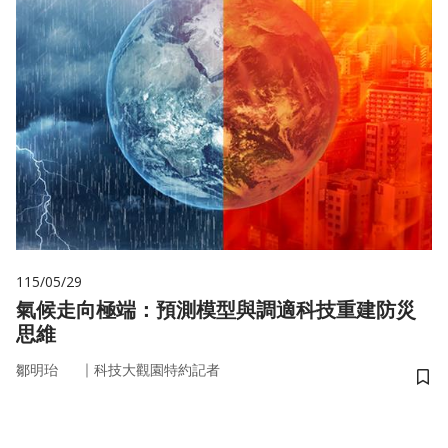
115/05/29
氣候走向極端：預測模型與調適科技重建防災
思維
｜
鄒明珆
科技大觀園特約記者
儲