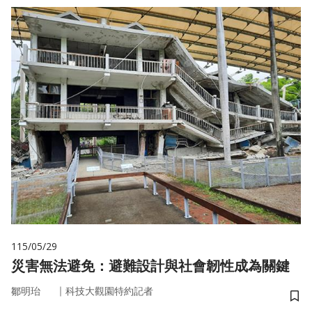
115/05/29
災害無法避免：避難設計與社會韌性成為關鍵
｜
鄒明珆
科技大觀園特約記者
儲