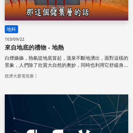
地科
103/09/22
來自地底的禮物 - 地熱
白煙嬝嬝，熱氣從地底冒起，溫泉不斷地湧出，面對這樣的
景象，人們除了欣賞大自然的奧妙，同時也利用它舒緩身心
的疲累、應用於蔬果的栽植。地熱，不僅兼具了觀光與產業
｜
慈濟大愛電視臺
發產的效益，現在更在科學技術的創新突破之下，成為創造
出源源不絕再生能源的新契機。 「來自地底的禮物 地
熱」。
儲存