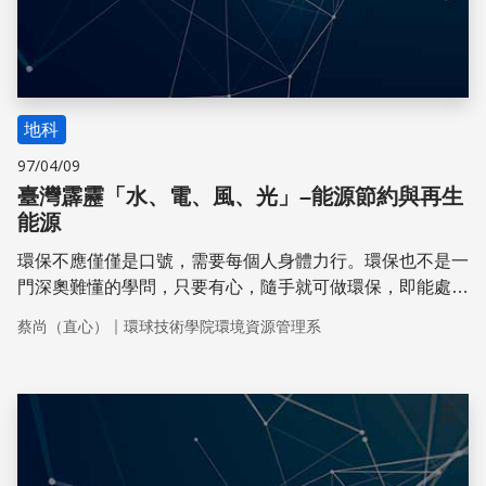
地科
97/04/09
臺灣霹靂「水、電、風、光」–能源節約與再生
能源
環保不應僅僅是口號，需要每個人身體力行。環保也不是一
門深奧難懂的學問，只要有心，隨手就可做環保，即能處處
皆環保。
｜
蔡尚（直心）
環球技術學院環境資源管理系
儲存