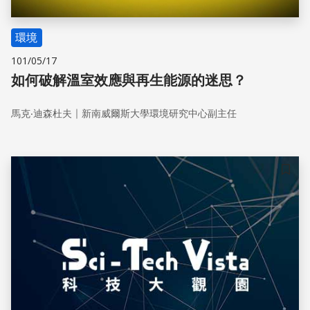
環境
101/05/17
如何破解溫室效應與再生能源的迷思？
｜
馬克‧迪森杜夫
新南威爾斯大學環境研究中心副主任
儲存