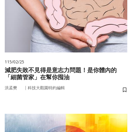
115/02/25
減肥失敗不見得是意志力問題！是你體內的
「細菌管家」在幫你囤油
｜
洪孟樊
科技大觀園特約編輯
儲