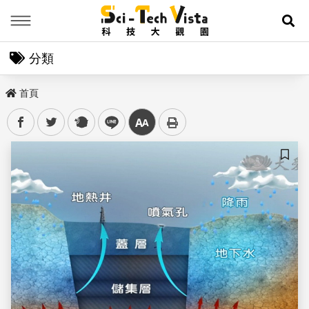
Menu
展
分類
首頁
facebook
twitter
plurk
line
中
儲存