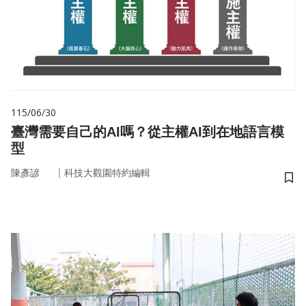
115/06/30
臺灣需要自己的AI嗎？從主權AI到在地語言模
型
｜
陳彥諺
科技大觀園特約編輯
儲