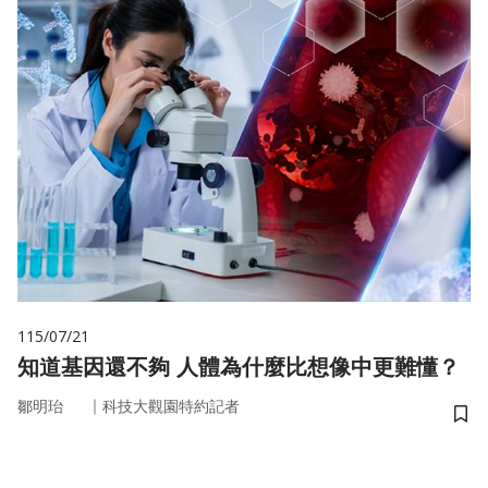
115/07/21
知道基因還不夠 人體為什麼比想像中更難懂？
｜
鄒明珆
科技大觀園特約記者
儲