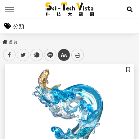
Menu
展
分類
首頁
facebook
twitter
plurk
line
中
儲存