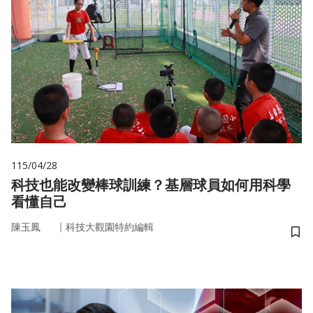
115/04/28
科技也能改變棒球訓練？基層球員如何用科學
看懂自己
｜
陳玉鳳
科技大觀園特約編輯
儲