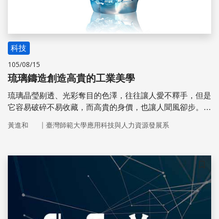
科技
105/08/15
琉璃鑄造創造高貴的工業美學
琉璃晶瑩剔透、光彩奪目的色澤，往往讓人愛不釋手，但是
它容易破碎不易收藏，而高貴的身價，也讓人聞風卻步。很
多人心中可能都存有疑惑，琉璃作品為什麼會這麼貴呢？其
｜
黃進和
臺灣師範大學應用科技與人力資源發展系
實琉璃高貴，除了它擁有絢麗耀眼的光彩外，還包含其獨一
無二的特性、設計者的創意巧思，以及製作者的工藝美學技
法，可說兼具了收藏與藝術的價值
儲存