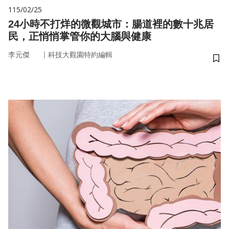
115/02/25
24小時不打烊的微觀城市：腸道裡的數十兆居
民，正悄悄掌管你的大腦與健康
｜
李元傑
科技大觀園特約編輯
儲