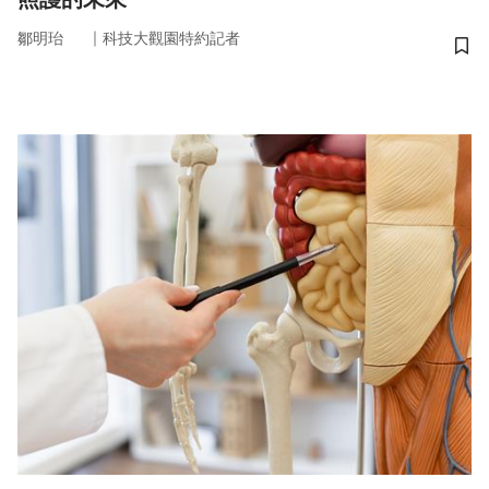
｜
鄒明珆
科技大觀園特約記者
儲