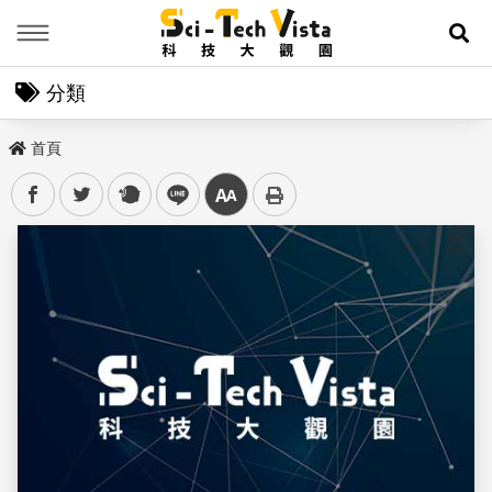
Menu
展
分類
首頁
facebook
twitter
plurk
line
中
儲存