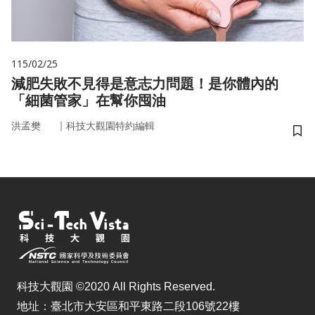
115/02/25
減肥失敗不見得是意志力問題！是你體內的
「細菌管家」在幫你囤油
｜
洪孟樊
科技大觀園特約編輯
儲
科技大觀園 ©2020 All Rights Reserved.
地址：臺北市大安區和平東路二段106號22樓