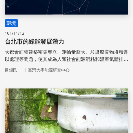
環境
101/11/12
台北市的綠能發展潛力
大都會面臨建築密集聳立、運輸量龐大、垃圾廢棄物堆積難
以處理等問題，使其成為人類社會能源消耗和溫室氣體排放
的主要地點，並引發都市綠能研究開發的可能性。依據數據
｜
呂錫民
臺灣大學能源研究中心
收集和分析，發現台北市深具綠能發展潛力，有機會成為百
分百的綠能自給自足城市。
儲存