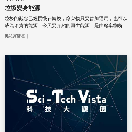
垃圾變身能源
垃圾的觀念已經慢慢在轉換，廢棄物只要善加運用，也可以
成為珍貴的能源，今天要介紹的再生能源，是由廢棄物所產
生的沼氣，一塊來了解它如何發熱發電!
｜
民視新聞臺
儲存