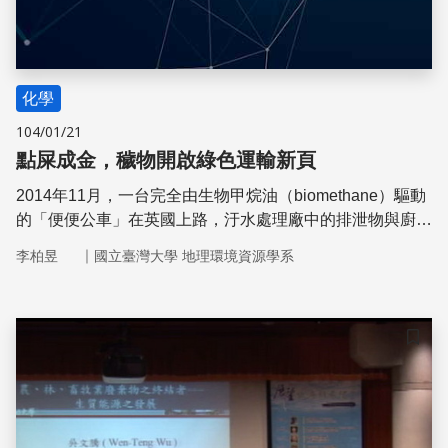
化學
104/01/21
點屎成金，穢物開啟綠色運輸新頁
2014年11月，一台完全由生物甲烷油（biomethane）驅動
的「便便公車」在英國上路，汙水處理廠中的排泄物與廚
餘，透過微生物在缺氧環境中進行生物降解後，能夠產出極
｜
李柏昱
國立臺灣大學 地理環境資源學系
具價值的沼氣（biogas）與富含養分的沼渣
（digestate），運用這些排泄物作為生質燃料來源未來有
很大的發展潛力
儲存