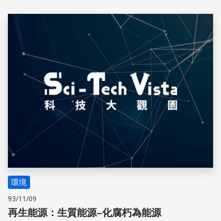
的報導，我們一起來了解這個喝水的引擎。
儲存
環境
93/11/09
再生能源：生質能源–化腐朽為能源