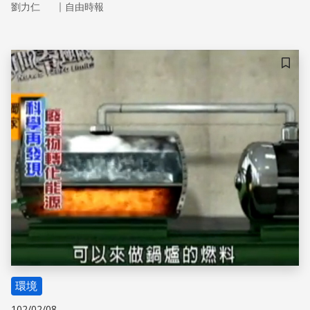
｜
劉力仁
自由時報
轉化成對環境有益的綠能
儲存
環境
102/02/08