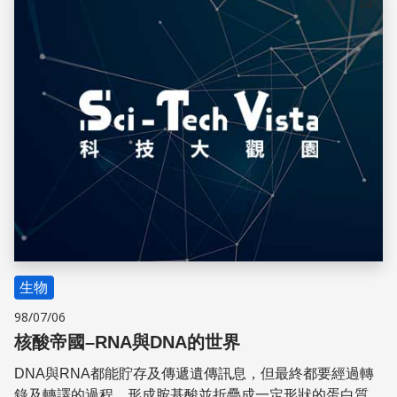
儲存
生物
98/07/06
核酸帝國–RNA與DNA的世界
DNA與RNA都能貯存及傳遞遺傳訊息，但最終都要經過轉
錄及轉譯的過程，形成胺基酸並折疊成一定形狀的蛋白質，