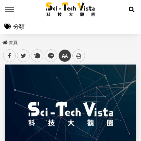
Menu
展
分類
首頁
facebook
twitter
plurk
line
中
儲存