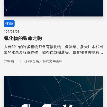
化學
101/03/03
氰化物的致命之吻
大自然中的許多植物都含有氰化物，像雜草、參天巨木和日
常的水果及糧食作物，如杏仁或樹薯等。氰化物會抑制粒線
體內膜上細胞色素氧化酶的活性，降低細胞的呼吸作用，造
｜
郭朝禎
《科學發展》特約文字編輯
成虛弱、頭昏及呼吸急促，甚至奄奄一息的症狀。
儲存