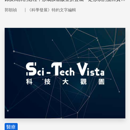
以維持生物細胞運作的效能。
｜
郭朝禎
《科學發展》特約文字編輯
儲存
醫療