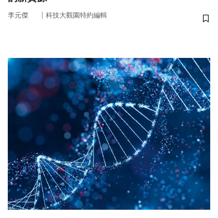
｜
李元傑
科技大觀園特約編輯
儲