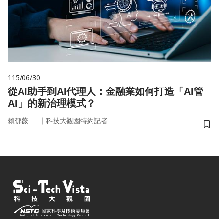
115/06/30
從AI助手到AI代理人：金融業如何打造「AI管
AI」的新治理模式？
｜
賴郁薇
科技大觀園特約記者
儲