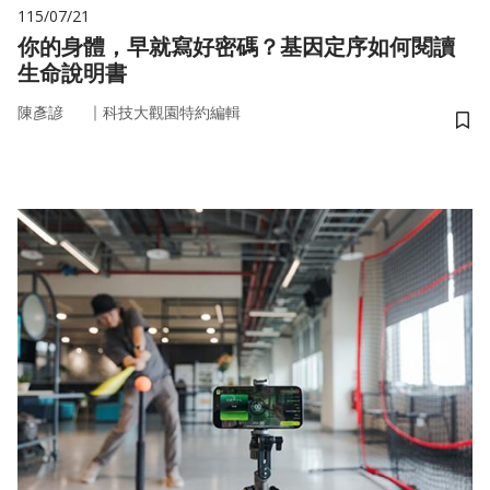
115/07/21
你的身體，早就寫好密碼？基因定序如何閱讀
生命說明書
｜
陳彥諺
科技大觀園特約編輯
儲