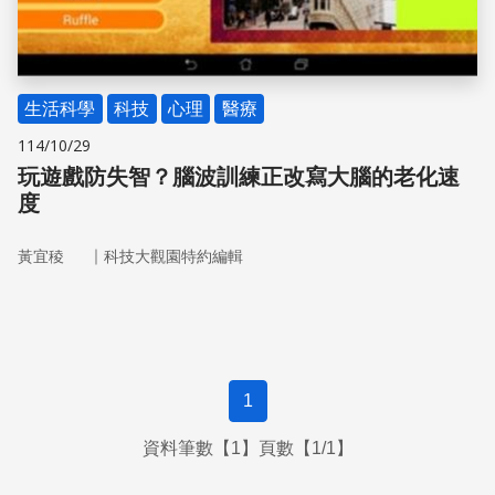
生活科學
科技
心理
醫療
114/10/29
玩遊戲防失智？腦波訓練正改寫大腦的老化速
度
｜
黃宜稜
科技大觀園特約編輯
1
資料筆數【1】頁數【1/1】