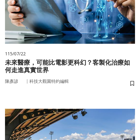
115/07/22
未來醫療，可能比電影更科幻？客製化治療如
何走進真實世界
｜
陳彥諺
科技大觀園特約編輯
儲