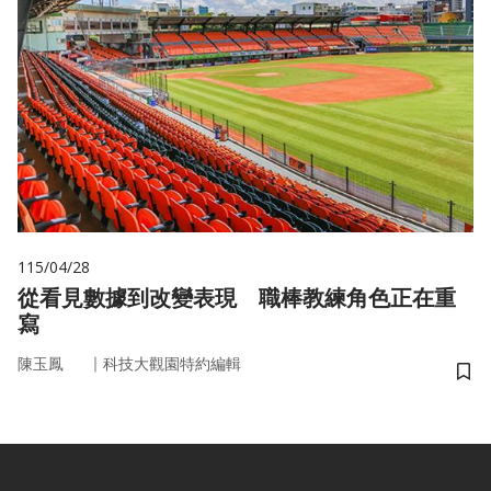
115/04/28
從看見數據到改變表現 職棒教練角色正在重
寫
｜
陳玉鳳
科技大觀園特約編輯
儲