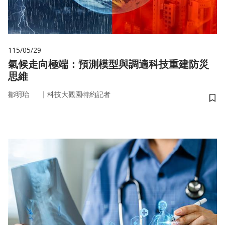
115/05/29
氣候走向極端：預測模型與調適科技重建防災
思維
｜
鄒明珆
科技大觀園特約記者
儲