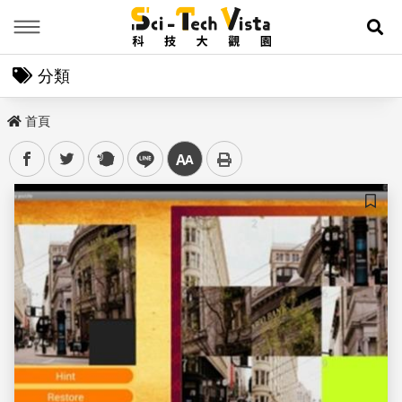
Menu
展
分類
首頁
facebook
twitter
plurk
line
中
儲存