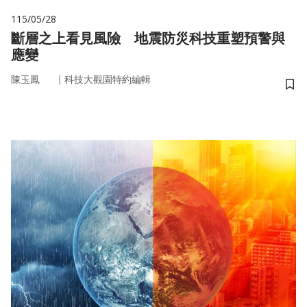
115/05/28
斷層之上看見風險 地震防災科技重塑預警與
應變
｜
陳玉鳳
科技大觀園特約編輯
儲