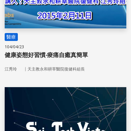
醫療
104/04/23
健康姿態好習慣‧痠痛自癒真簡單
｜
江秀玲
天主教永和耕莘醫院復健科組長
儲存