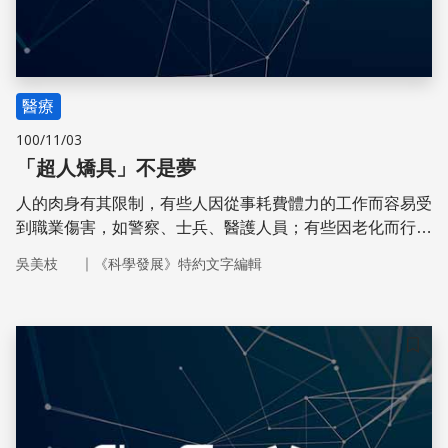
醫療
100/11/03
「超人矯具」不是夢
人的肉身有其限制，有些人因從事耗費體力的工作而容易受
到職業傷害，如警察、士兵、醫護人員；有些因老化而行動
不便；有些則因先天或意外成為肢障者；為了突破肉身的限
｜
吳美枝
《科學發展》特約文字編輯
制，因此有了「矯具」的發明。
儲存