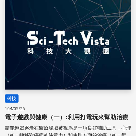
儲存
科技
104/05/26
電子遊戲與健康（一）:利用打電玩來幫助治療
體能遊戲逐漸在醫療場域被視為是一項良好輔助工具，心理
（如：轉移對疾病的注意力）和生理方面的治療（如：復