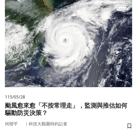
115/05/28
颱風愈來愈「不按常理走」，監測與推估如何
驅動防災決策？
｜
何楷平
科技大觀園特約記者
儲