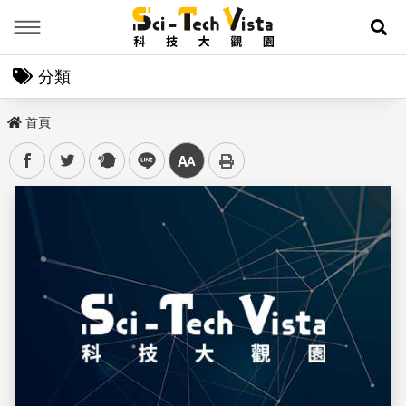
Menu
展
分類
首頁
facebook
twitter
plurk
line
中
儲存