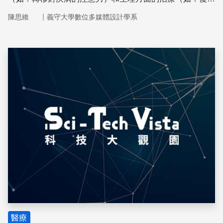
健）都有，也都有成功的案例。史丹伊亞諾博士的研究團隊
｜
陳思維
義守大學數位多媒體設計學系
在2014年11月時於《遊戲與健康期刊上發表了一篇系統性
回顧研究。研究當中探討了一系列體能遊戲製作的設計，並
檢驗當中體能遊戲對多項疾病的治療結果
儲存
醫療