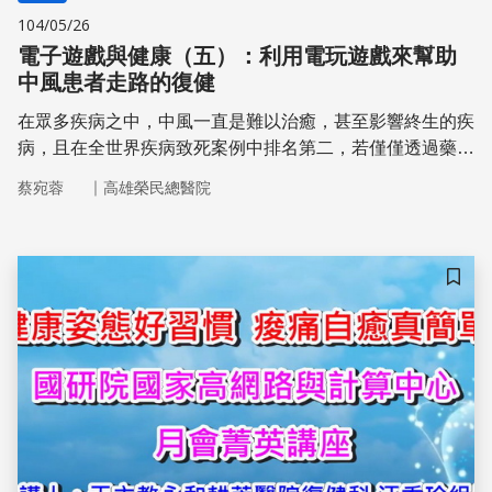
104/05/26
電子遊戲與健康（五）：利用電玩遊戲來幫助
中風患者走路的復健
在眾多疾病之中，中風一直是難以治癒，甚至影響終生的疾
病，且在全世界疾病致死案例中排名第二，若僅僅透過藥物
治療，患者多數難以痊癒。因此，數年來，中風患者藉由虛
｜
蔡宛蓉
高雄榮民總醫院
擬實境技術輔助復建，一直是備受期待的技術，對於中風的
病患，行走障礙與平衡感障礙所帶來的不便一直是很大的困
擾，而虛擬實境的復健技術便是以讓患者達到完全如同正常
人行動為目標
儲存