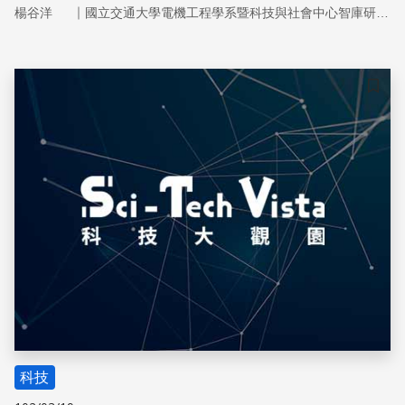
這種可穿戴在人身上，稱之為「外骨骼機器人」，具有行動
｜
楊谷洋
國立交通大學電機工程學系暨科技與社會中心智庫研究團隊
輔助機器人的功能，其技術上的挑戰為何，又可提供哪些協
助呢？
儲存
科技