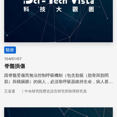
醫療
104/01/07
脊髓損傷
因脊髓受傷而無法控制呼吸機制（包含肋籠（肋骨與肋間
肌）與橫膈膜）的病人，必須靠呼吸器維持生命，病人甚至
無法咳嗽或清理喉嚨。研究發現，疤組織是阻礙神經纖維
｜
王道還
中央研究院歷史語言研究所助理研究員
（軸突）再生主要障礙。
儲存