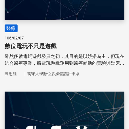
醫療
106/02/07
數位電玩不只是遊戲
雖然多數電玩遊戲發展之初，其目的是以娛樂為主，但現在
結合醫療專業，將電玩遊戲運用到醫療輔助的實驗與臨床案
例越來越多。
｜
陳思維
義守大學數位多媒體設計學系
儲存