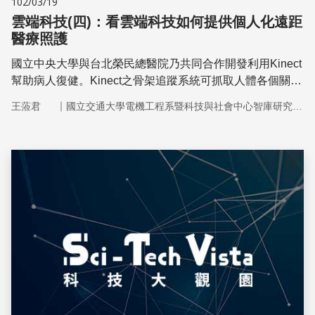
102/03/19
雲端科技(四)：看雲端科技如何提供個人化遠距
醫療照護
國立中央大學與台北榮民總醫院乃共同合作開發利用Kinect
幫助病人復健。Kinect之骨架追蹤系統可抓取人體各個關節
點的動作，因此可判斷病人做得復健動作是否正確，同時結
｜
王蒞君
國立交通大學電機工程系暨科技與社會中心智庫研究團隊
合虛擬實境，讓使用者可從遊戲中進行復健。
儲存