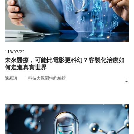
115/07/22
未來醫療，可能比電影更科幻？客製化治療如
何走進真實世界
｜
陳彥諺
科技大觀園特約編輯
儲