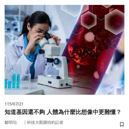
115/07/21
知道基因還不夠 人體為什麼比想像中更難懂？
｜
鄒明珆
科技大觀園特約記者
儲