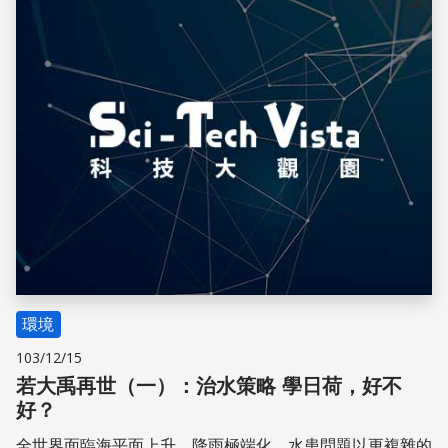
儲存
環境
103/12/15
若大禹再世（一）：治水策略 學日荷，好不
好？
全世界面臨海平面上升、降雨極端化，水患問題以更複雜的