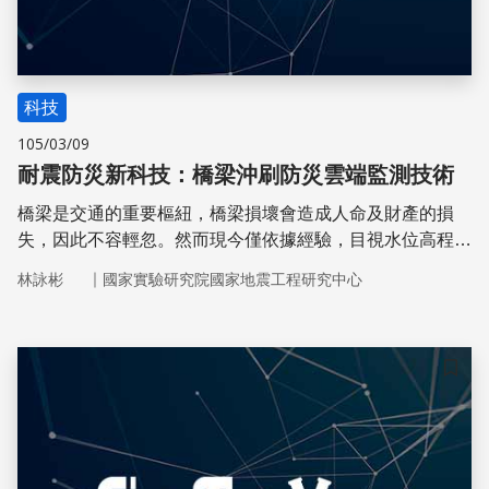
科技
105/03/09
耐震防災新科技：橋梁沖刷防災雲端監測技術
橋梁是交通的重要樞紐，橋梁損壞會造成人命及財產的損
失，因此不容輕忽。然而現今僅依據經驗，目視水位高程以
評估橋基安全，實非長久之計，而有必要發展出適合使用於
｜
林詠彬
國家實驗研究院國家地震工程研究中心
台灣橋梁複合災害的即時預警監測系統。
儲存