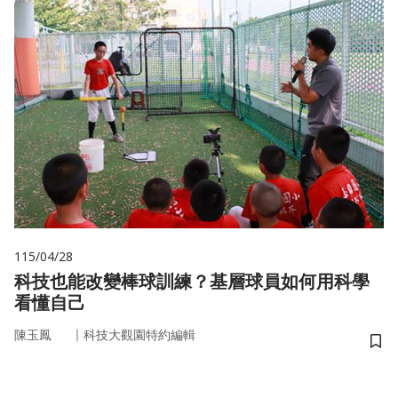
115/04/28
科技也能改變棒球訓練？基層球員如何用科學
看懂自己
｜
陳玉鳳
科技大觀園特約編輯
儲