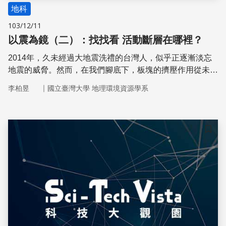
地科
103/12/11
以震為鏡（二）：找找看 活動斷層在哪裡？
2014年，久未經過大地震洗禮的台灣人，似乎正逐漸淡忘
地震的威脅。然而，在我們腳底下，板塊的擠壓作用從未停
歇，過往的歷史中，每隔30～40年，台灣就會發生一次災
｜
李柏昱
國立臺灣大學 地理環境資源學系
情慘重的災害性地震，都由「活動斷層」引起。本次專題邀
請到台灣大學地質科學系的陳文山教授，帶領我們認識這些
蟄伏於地底的巨大禍害
儲存