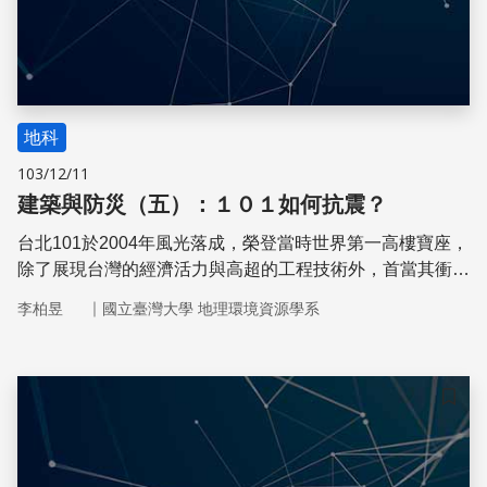
地科
103/12/11
建築與防災（五）：１０１如何抗震？
台北101於2004年風光落成，榮登當時世界第一高樓寶座，
除了展現台灣的經濟活力與高超的工程技術外，首當其衝的
自然是台灣頻繁且劇烈的天災，包括地震或颱風，加上基地
｜
李柏昱
國立臺灣大學 地理環境資源學系
位於地質鬆軟的台北盆地，台北101如何克服這些難關？這
次專訪邀請永峻工程顧問公司甘錫瀅總工程師，甘工程師曾
參與許多臺灣高層建築的結構設計，台北101更是其代表
作，請他介紹台北101結構匠心獨具的抗震防颱設計
儲存