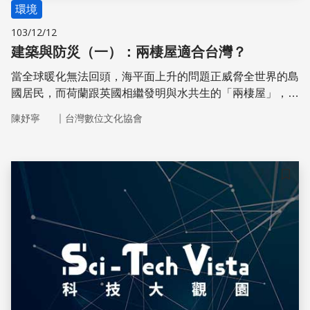
環境
103/12/12
建築與防災（一）：兩棲屋適合台灣？
當全球暖化無法回頭，海平面上升的問題正威脅全世界的島
國居民，而荷蘭跟英國相繼發明與水共生的「兩棲屋」，引
起台灣人的一陣欣羨。究竟台灣的河川氾濫和沿海地層下陷
｜
陳妤寧
台灣數位文化協會
地區，是否有引進這項發明的可能？台灣的建築技術，有可
能發展出自己的防洪建築嗎？這次專題邀請到銘傳大學建築
系的王价巨老師，和我們分享他對於國內外防洪建築以及各
地地理條件的觀察和體認
儲存