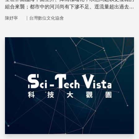
組合來襲；都市中的河川尚有下滲不足、逕流量超出過去下
水道設計的容納量等眾多治理問題。荷蘭在數十年前便有了
｜
陳妤寧
台灣數位文化協會
「還地於河」的覺悟；我們的鄰居日本則為了因應都市化飽
和，發展出以流域為單位、綜合河川治理各種面向的「總合
治水對策」。他國案例之中是否有值得台灣借鏡之處？從台
灣的水文特質看水利工程的發展，背後有哪些成因及脈絡？
儲存
水利署河川海岸組的蔡孟元組長，從水利工程的角度提出說
明，解釋臺灣的河川治理現況和可向國外借鏡之處，讓我們
更有憑有本可思索我們理想中的「未來防災城市」的可能性