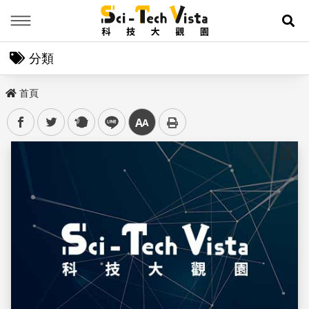
Menu
展
分類
首頁
facebook
twitter
plurk
line
中
儲存