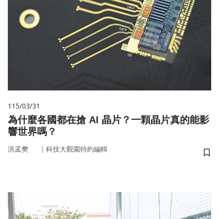
115/03/31
為什麼各國都在搶 AI 晶片？一顆晶片真的能影
響世界嗎？
｜
洪孟樊
科技大觀園特約編輯
儲