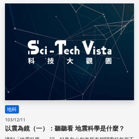
儲存
地科
103/12/11
以震為鏡（一）：聽聽看 地震科學是什麼？