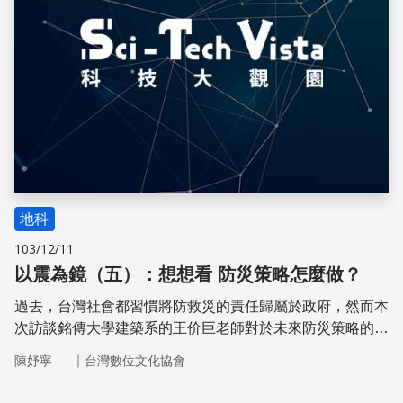
地科
103/12/11
以震為鏡（五）：想想看 防災策略怎麼做？
過去，台灣社會都習慣將防救災的責任歸屬於政府，然而本
次訪談銘傳大學建築系的王价巨老師對於未來防災策略的看
法，老師除了釐清政府在防災資訊上應該改進的空間，也點
｜
陳妤寧
台灣數位文化協會
出了近年來在「責任分擔」觀念下，「公民參與」對於防災
策略的重要性