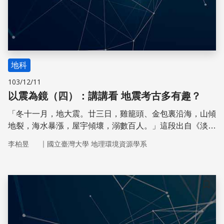
地科
103/12/11
以震為鏡（四）：講講看 地震考古多有趣？
「冬十一月，地大震。廿三日，雞籠頭、金包裏沿海，山傾
地裂，海水暴漲，屋宇傾壞，溺數百人。」這段出自《淡水
廳誌》的文字，記錄 1867 年基隆地區的地震與海嘯，雖然
｜
李柏昱
國立臺灣大學 地理環境資源學系
僅是寥寥數語，但在地震觀測進入有儀器記錄、客觀的「歷
史」時代前，這樣的文字敘述是地震發生過少數的重要證
據。本篇專題邀請到健行科技大學鄭世楠教授，帶領大家穿
越歷史，回到那些早已湮沒的過去，從古籍的字裡行間，抽
儲存
絲剝繭找出古地震塵封的裂痕