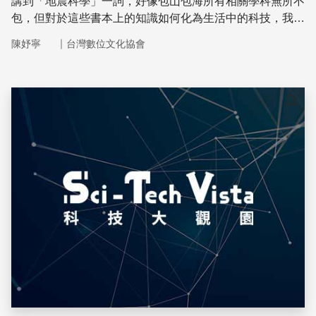
講到「地震科學」一詞，好像包山包海所有相關學科無所不
包，但對於這些書本上的知識如何化為生活中的科技，我們
卻難以想像如何接軌。中央大學地球科學系的馬國鳳教授，
｜
陳妤寧
台灣數位文化協會
從地震學家如何蒐集地質資料、如何以力學條件分析地震波
的走勢、最終化為地震評估所仰賴的境況模擬，為科學如何
走入科技做出深入淺出的解釋
儲存