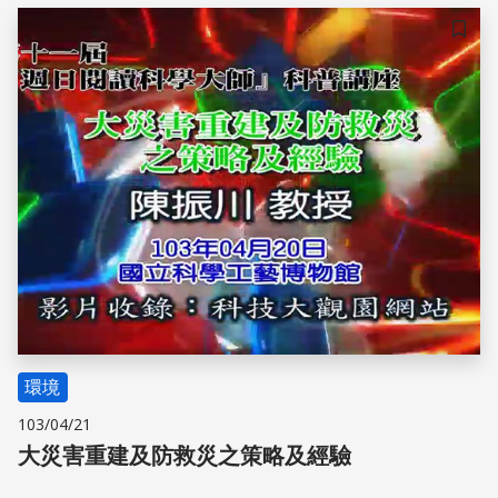
儲存
環境
103/04/21
大災害重建及防救災之策略及經驗