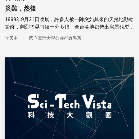
災難，然後
1999年9月21日凌晨，許多人被一陣突如其來的天搖地動給
驚醒，劇烈搖晃持續一分多鐘，全台各地都傳出房屋龜裂、
崩塌，兩千多人不幸罹難。2009年8月8日，莫拉克颱風再
｜
李天申
國立臺灣大學公共行政學系
度重創台灣，洪水和土石流毀壞許多民眾的家園，帶走六百
多條人命。多年過去了，這兩場災害的重建工作，仍在持續
中
儲存