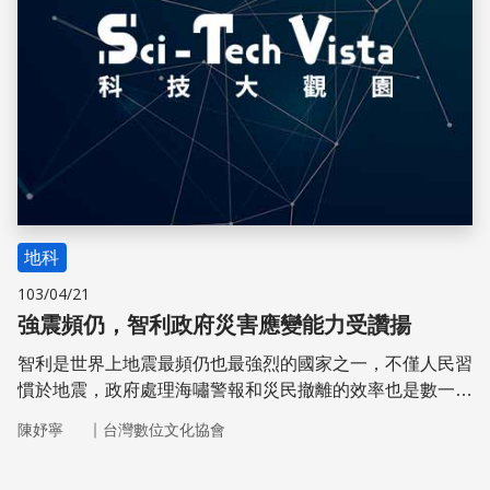
地科
103/04/21
強震頻仍，智利政府災害應變能力受讚揚
智利是世界上地震最頻仍也最強烈的國家之一，不僅人民習
慣於地震，政府處理海嘯警報和災民撤離的效率也是數一數
二。2014 年 4 月初在智利外海發生的 8.2 級強震及後續餘
｜
陳妤寧
台灣數位文化協會
震，智利政府指揮了至少一百萬名的民眾依序撤離災區。讓
我們來看看智利政府採取了哪些防救災行動