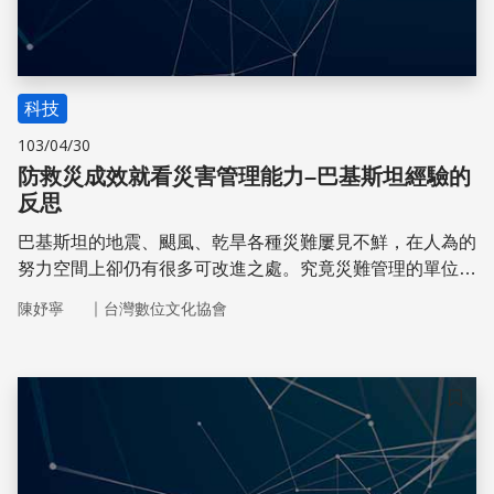
科技
103/04/30
防救災成效就看災害管理能力–巴基斯坦經驗的
反思
巴基斯坦的地震、颶風、乾旱各種災難屢見不鮮，在人為的
努力空間上卻仍有很多可改進之處。究竟災難管理的單位有
何重要？他山之石，可以攻錯。讓我們一起深入了解巴基斯
｜
陳妤寧
台灣數位文化協會
坦的防救災成效如何
儲存