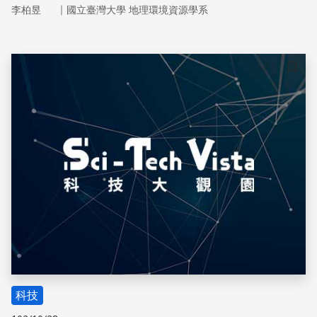
對災害的真實情況，提供都市規劃與政府更為完整的防災優
｜
李柏昱
國立臺灣大學 地理環境資源學系
先順序以及改善管理策略
儲存
科技