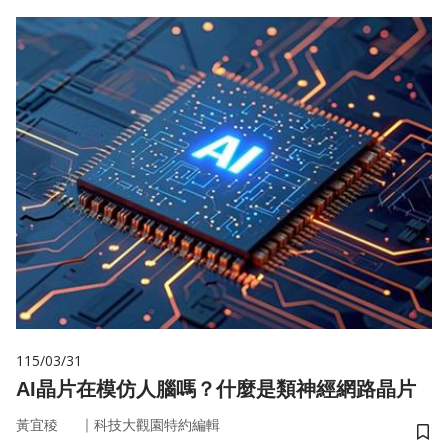
115/03/31
AI晶片在模仿人腦嗎？什麼是類神經網路晶片
｜
黃宜稜
科技大觀園特約編輯
儲