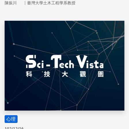
｜
陳振川
臺灣大學土木工程學系教授
儲存
心理
102/12/16