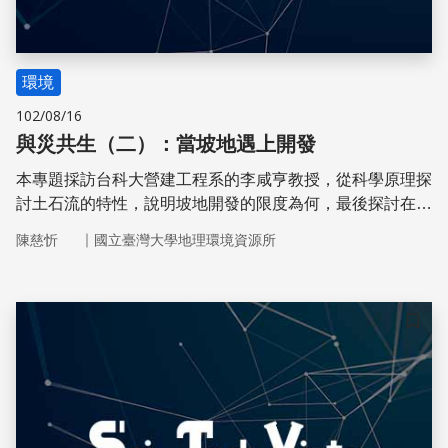
環境
102/08/16
與災共生（二）：當坡地遇上開發
本專題採訪台科大營建工程系的李咸亨教授，從科學原理探
討土石流的特性，說明坡地開發的限度為何，最後探討在台
灣的情境下，法規管制的從無到有、四十多年來的鬆綁與緊
｜
陳慈忻
國立臺灣大學地理環境資源所
縮，究竟我們想要的開發是什麼呢？
儲存