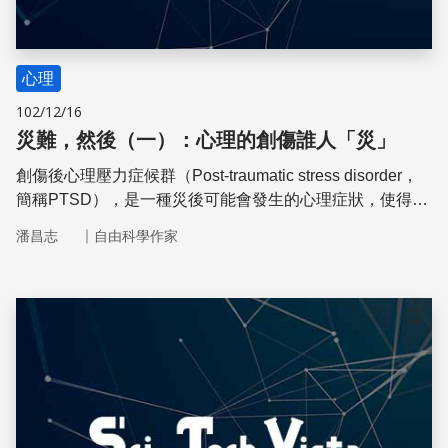
心理
102/12/16
災難，然後（一）：心理的創傷誰人「災」
創傷後心理壓力症候群（Post-traumatic stress disorder，
簡稱PTSD），是一種災後可能會發生的心理症狀，使得災
民即使在身體復原、家園重建之後，仍然走不出創傷帶來的
｜
潘昌志
自由科學作家
痛苦陰影，無法好好生活。不過創傷發生後的一個月內，是
心理重建的黃金時期，緩解焦慮和正向思考，能有助於預防
症狀或避免情況惡化。
儲存