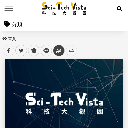
Menu
展
分類
首頁
facebook
twitter
plurk
line
中
儲存