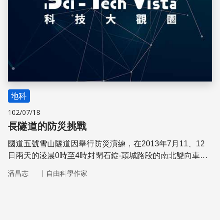
地科
102/07/18
長隧道的防災挑戰
國道五號雪山隧道因舉行防災演練，在2013年7月11、12
日兩天的淩晨0時至4時封閉石錠-頭城路段的南北雙向車
道。相較於一般短隧道，長隧道內發生意外事故時，若無事
｜
潘昌志
自由科學作家
先規劃好防災措施，災害便會擴大。讓我們來看看，在使用
便利的隧道時，如何守護長隧道內的安全。