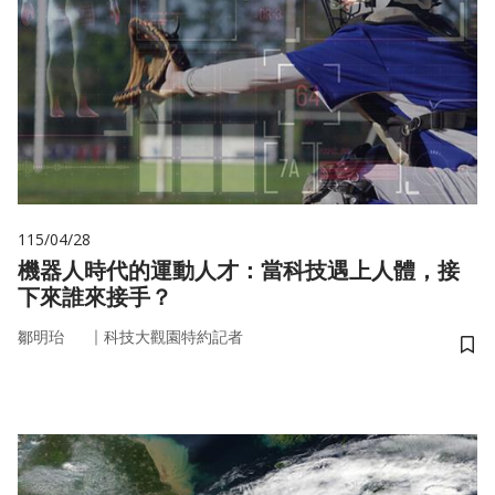
115/04/28
機器人時代的運動人才：當科技遇上人體，接
下來誰來接手？
｜
鄒明珆
科技大觀園特約記者
儲