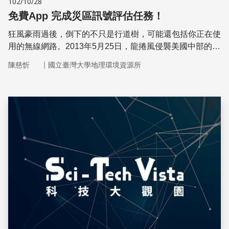
102/10/28
免費App 完成災區訊號評估任務！
狂風豪雨過後，倒下的不只是行道樹，可能還包括你正在使
用的無線網路。2013年5月25日，龍捲風侵襲美國中部的5
天後，防災科技實驗室(Disaster Tech Lab)即發表《Moore,
｜
陳慈忻
國立臺灣大學地理環境資源所
Oklahoma Wireless Signal Assessment》調查報告，憑藉
免費的App服務迅速完成無線訊號評估任務。維持災區的通
訊品質，並非只是為了讓當地人民上網，在防災資訊傳遞，
也是十分重要的環節
儲存