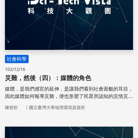
社會科學
102/12/16
災難，然後（四）：媒體的角色
媒體，是我們感官的延伸，是讓我們看到社會面貌的耳目，
因此媒體如何報導災難，便也形塑了民眾所認知的災情災
民。政治大學許瓊文教授，認為台灣主流媒體的災難報導傾
｜
陳慈忻
國立臺灣大學地理環境資源所
向狩獵式報導，注重抓取吸住眼球的新聞，卻不關心災區災
民所需資訊。她並以日本公共媒體NHK與社區媒體FMYY廣
播為例，提供台灣媒體在提升災害報導上的方向。
儲存