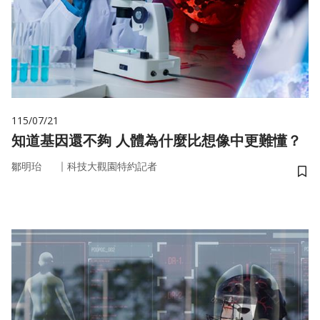
115/07/21
知道基因還不夠 人體為什麼比想像中更難懂？
｜
鄒明珆
科技大觀園特約記者
儲