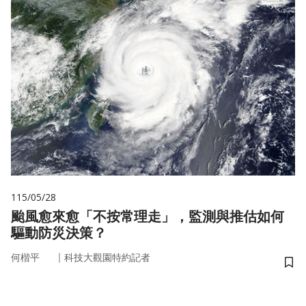
115/05/28
颱風愈來愈「不按常理走」，監測與推估如何
驅動防災決策？
｜
何楷平
科技大觀園特約記者
儲