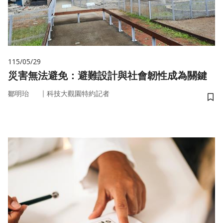
115/05/29
災害無法避免：避難設計與社會韌性成為關鍵
｜
鄒明珆
科技大觀園特約記者
儲