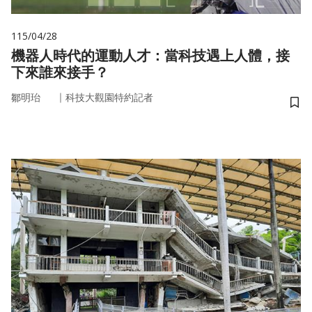
115/04/28
機器人時代的運動人才：當科技遇上人體，接
下來誰來接手？
｜
鄒明珆
科技大觀園特約記者
儲