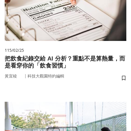
115/02/25
把飲食紀錄交給 AI 分析？重點不是算熱量，而
是看穿你的「飲食習慣」
｜
黃宜稜
科技大觀園特約編輯
儲