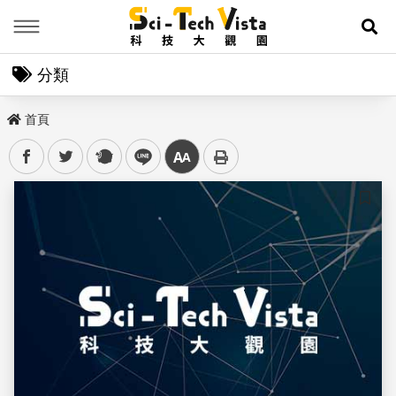
Menu
展
分類
首頁
facebook
twitter
plurk
line
中
儲存