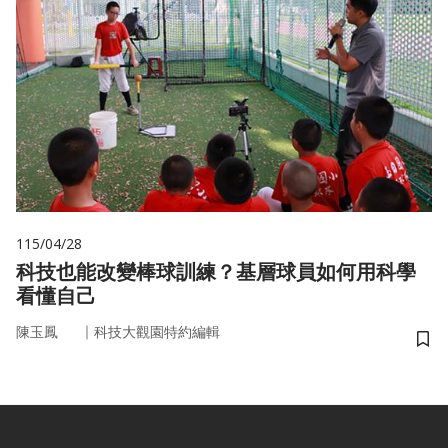
115/04/28
科技也能改變棒球訓練？基層球員如何用科學
看懂自己
｜
陳玉鳳
科技大觀園特約編輯
儲