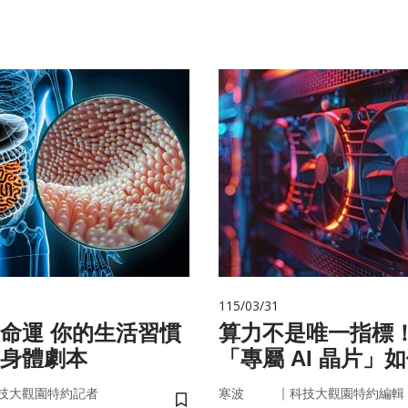
115/03/31
的生活習慣
算力不是唯一指標
身體劇本
「專屬 AI 晶片」
率驅動未來
｜
技大觀園特約記者
寒波
科技大觀園特約編輯