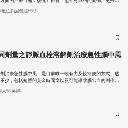
理方面的治療（如：復健）都有，也都有成功的案例。史丹伊
隊在2014年11月時於《遊戲與健康期刊上發表了一篇系統性
學數位多媒體設計學系
當中探討了一系列體能遊戲製作的設計，並檢驗當中體能遊戲
療結果
儲存
同劑量之靜脈血栓溶解劑治療急性腦中風
解劑治療急性腦中風，是目前唯一較有力及較簡便的方式。然
也不少，包括短暫的黃金時間窗以及可能導致腦出血的副作
出血症狀，其死亡率將超過一半以上。故尋找造成腦出血的危
學大學神經科
此種嚴重副作用，一直是被熱切討論及研究的重點項目
儲存