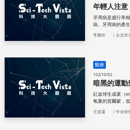
年輕人注意
牙周病是盛行率相
病。牙周病的產
破壞。研究顯示
｜
李雅玲
台北市
步就能減少發生
醫療
102/10/02
暗黑的運動
紅血球生成素（ery
氧量的賀爾蒙，
在1990年代躍
｜
王道還
中央研