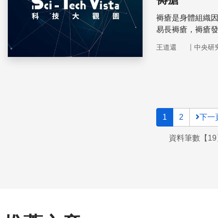
褥瘡是身體組織
易長褥瘡，褥瘡
｜
王道還
中央研
1
2
下一
資料筆數【19