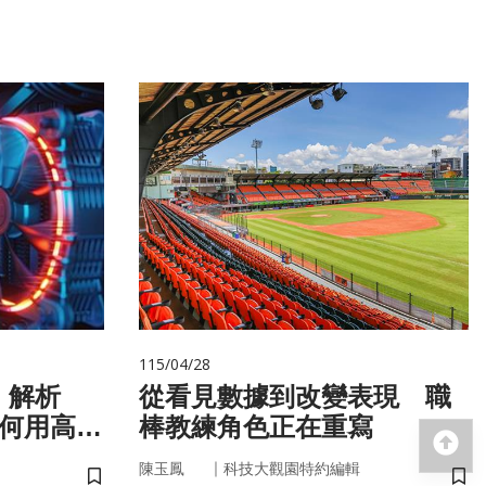
115/04/28
！解析
從看見數據到改變表現 職
如何用高效
棒教練角色正在重寫
回
｜
陳玉鳳
科技大觀園特約編輯