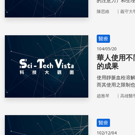
的注意力）和生
亞諾博士的研究團
｜
陳思維
義守大
回顧研究。研究
對多項疾病的治
醫療
104/05/20
華人使用不
的成果
使用靜脈血栓溶
而其使用之限制
用，一旦發生腦
｜
趙雅琴
高雄醫
險因子，以避免
醫療
102/12/04