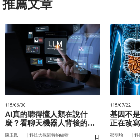
推薦文章
115/06/30
115/07/22
AI真的聽得懂人類在說什
基因不是命運 你
麼？看聊天機器人背後的語
正在改寫
言科技
｜
｜
陳玉鳳
科技大觀園特約編輯
鄒明珆
科