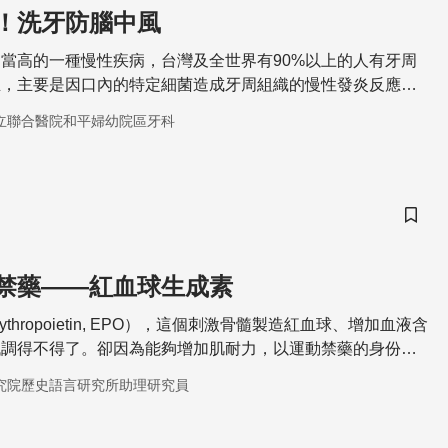
！洗牙防腦中風
當高的一種慢性疾病，台灣及全世界有90%以上的人有牙周
生，主要是因口內的特定細菌造成牙周組織的慢性發炎反應與
，洗牙可以幫助維護口腔的健康，降低牙周發炎的情況，進一
立聯合醫院和平婦幼院區牙科
中風的機率。
儲存
禁藥——紅血球生成素
thropoietin, EPO），這個刺激骨髓製造紅血球、增加血液含
低調得不得了。卻因為能夠增加肌耐力，以運動禁藥的身份，
上大眾關注的舞台。
究院歷史語言研究所助理研究員