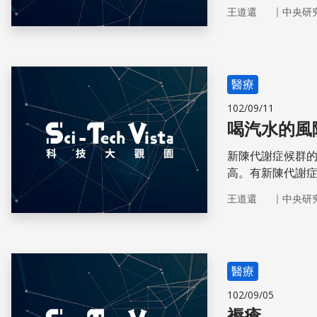
險。
｜
王道還
中央研
醫療
102/09/11
喝汽水的風
新陳代謝症候群
高。有新陳代謝
尿病。
｜
王道還
中央研
醫療
102/09/05
褥瘡