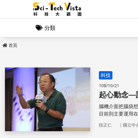
分類
首頁
科技
108/10/21
起心動念—
腦機介面把腦袋
目前則主要運用
腦機介面應用於
｜
段正仁
國立中