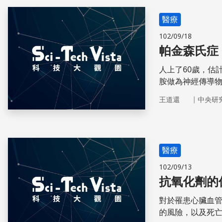
醫療
102/09/18
帕金森氏症
人上了60歲，估
胺做為神經傳導
｜
王道還
中央研
醫療
102/09/13
抗氧化劑的
對於罹患心臟血
的風險，以及死