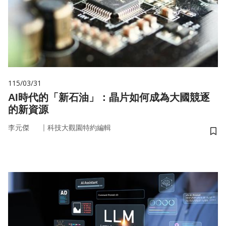
115/03/31
AI時代的「新石油」：晶片如何成為大國競逐
的新資源
｜
李元傑
科技大觀園特約編輯
儲