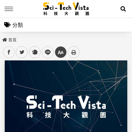
Menu
展
分類
首頁
facebook
twitter
plurk
line
中
儲存