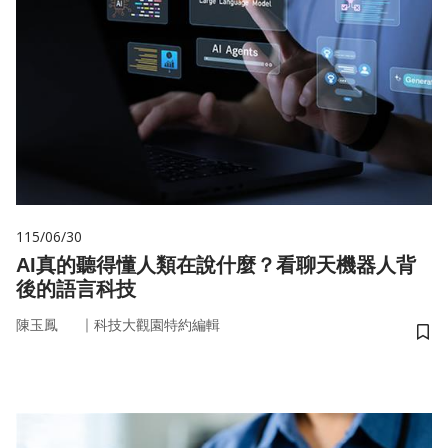
115/06/30
AI真的聽得懂人類在說什麼？看聊天機器人背
後的語言科技
｜
陳玉鳳
科技大觀園特約編輯
儲