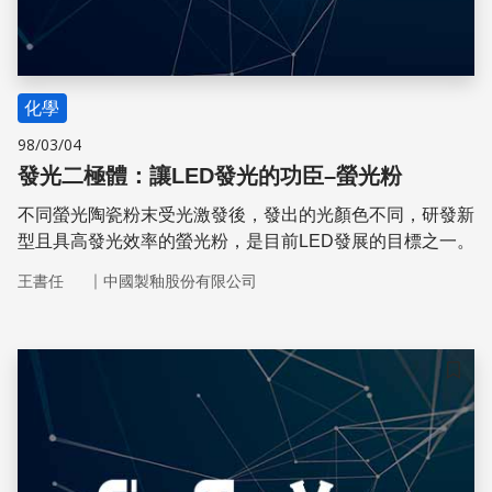
化學
98/03/04
發光二極體：讓LED發光的功臣–螢光粉
不同螢光陶瓷粉末受光激發後，發出的光顏色不同，研發新
型且具高發光效率的螢光粉，是目前LED發展的目標之一。
｜
王書任
中國製釉股份有限公司
儲存