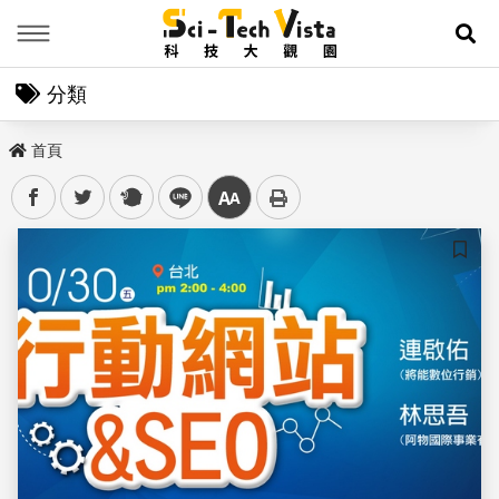
Menu
展
分類
首頁
facebook
twitter
plurk
line
中
儲存