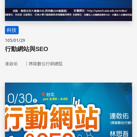
科技
105/01/29
行動網站與SEO
｜
連啟佑
將能數位行銷總監
儲存