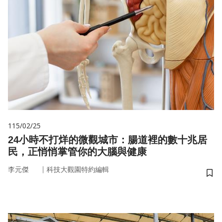
115/02/25
24小時不打烊的微觀城市：腸道裡的數十兆居
民，正悄悄掌管你的大腦與健康
｜
李元傑
科技大觀園特約編輯
儲