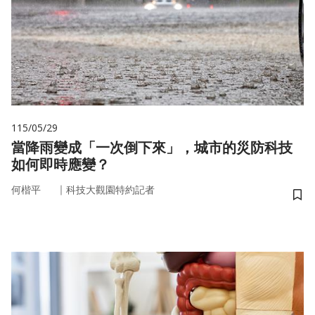
115/05/29
當降雨變成「一次倒下來」，城市的災防科技
如何即時應變？
｜
何楷平
科技大觀園特約記者
儲