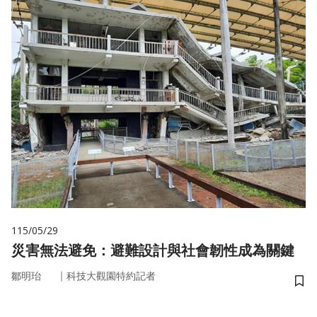
115/05/29
災害無法避免：避難設計與社會韌性成為關鍵
｜
鄒明珆
科技大觀園特約記者
儲