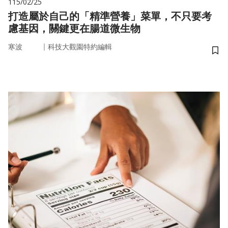
115/02/25
打造屬於自己的「精準營養」菜單，不只要考
慮基因，關鍵更在腸道微生物
｜
寒波
科技大觀園特約編輯
儲