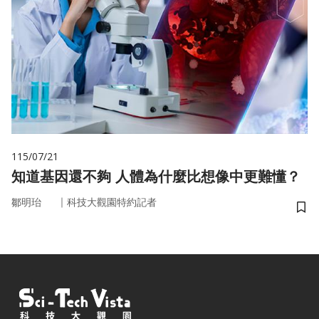
115/07/21
知道基因還不夠 人體為什麼比想像中更難懂？
｜
鄒明珆
科技大觀園特約記者
儲