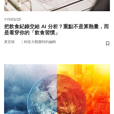
115/02/25
把飲食紀錄交給 AI 分析？重點不是算熱量，而
是看穿你的「飲食習慣」
｜
黃宜稜
科技大觀園特約編輯
儲