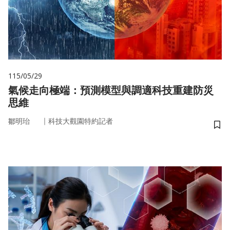
115/05/29
氣候走向極端：預測模型與調適科技重建防災
思維
｜
鄒明珆
科技大觀園特約記者
儲