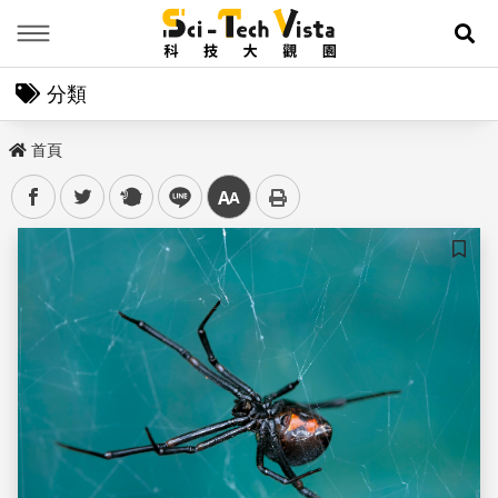
Menu
展
分類
首頁
facebook
twitter
plurk
line
中
儲存