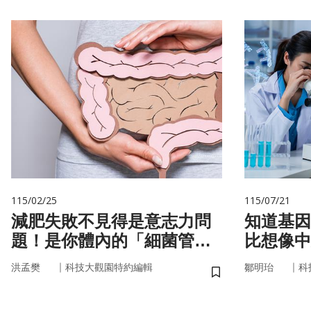
115/02/25
115/07/21
減肥失敗不見得是意志力問
知道基因還不夠
題！是你體內的「細菌管
比想像中
家」在幫你囤油
｜
｜
洪孟樊
科技大觀園特約編輯
鄒明珆
科
儲存書籤