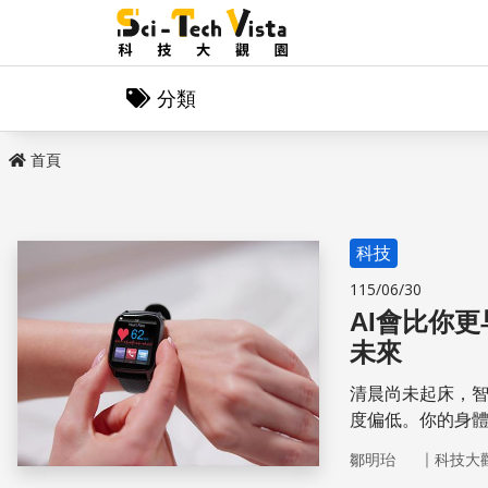
分類
首頁
科技
115/06/30
AI會比你
未來
清晨尚未起床，
度偏低。你的身
早一步知道了。
｜
鄒明珆
科技大