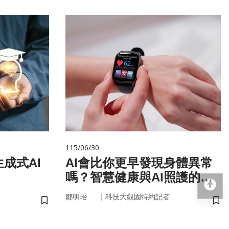
115/06/30
成式AI
AI會比你更早發現身體異常
嗎？智慧健康與AI照護的未
回
來
｜
鄒明珆
科技大觀園特約記者
儲存書籤
儲