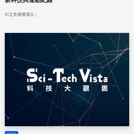
新科技與運動紀錄
｜
IC之音廣播電台
儲存