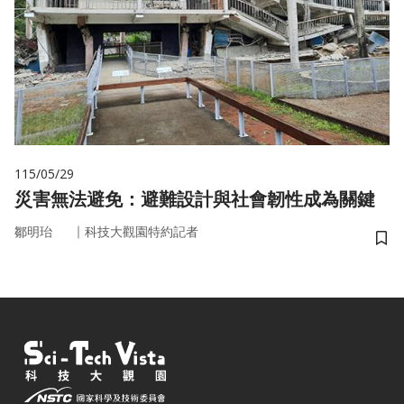
115/05/29
災害無法避免：避難設計與社會韌性成為關鍵
｜
鄒明珆
科技大觀園特約記者
儲