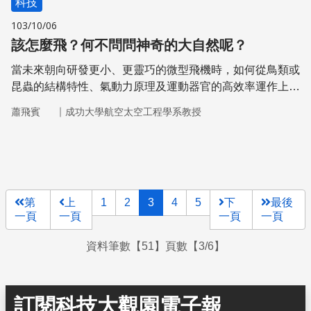
科技
103/10/06
該怎麼飛？何不問問神奇的大自然呢？
當未來朝向研發更小、更靈巧的微型飛機時，如何從鳥類或
昆蟲的結構特性、氣動力原理及運動器官的高效率運作上，
汲取可在工程上應用的精髓，是非常重要的努力方向。
｜
蕭飛賓
成功大學航空太空工程學系教授
第
上
1
2
3
4
5
下
最後
一頁
一頁
一頁
一頁
資料筆數【51】頁數【3/6】
訂閱科技大觀園電子報