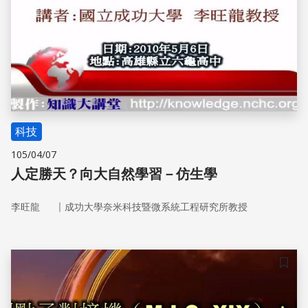
科技
105/04/07
人定勝天？向大自然學習－仿生學
｜
李旺龍
成功大學奈米科技暨微系統工程研究所教授
儲存