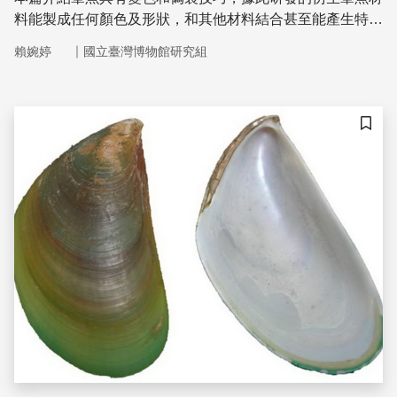
料能製成任何顏色及形狀，和其他材料結合甚至能產生特定
顏色的變色和發光，因而可開發能變色和偽裝的各種相關產
｜
賴婉婷
國立臺灣博物館研究組
品
儲存