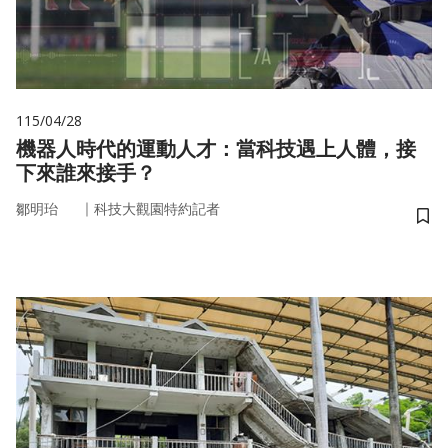
115/04/28
機器人時代的運動人才：當科技遇上人體，接
下來誰來接手？
｜
鄒明珆
科技大觀園特約記者
儲