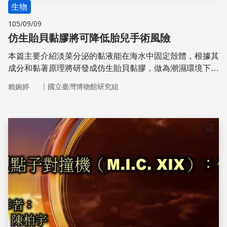
生物
105/09/09
仿生貽貝黏膠將可降低胎兒手術風險
本篇主要介紹淡菜分泌的黏液能在海水中固定殼體，根據其
成分和黏著原理將研發成仿生貽貝黏膠，做為潮濕環境下的
手術密封劑，尤其是應用於胎兒手術時密封胎膜傷口，以防
｜
賴婉婷
國立臺灣博物館研究組
止手術導致的胎膜早破症
儲存