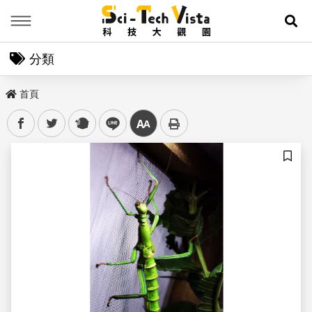
Menu
展
分類
首頁
facebook
twitter
plurk
line
中
儲存