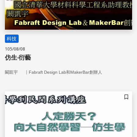
科技
105/08/08
仿生‧衍藝
｜
闞凱宇
Fabraft Design Lab和MakerBar創辦人
儲存