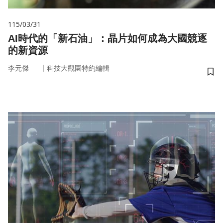
115/03/31
AI時代的「新石油」：晶片如何成為大國競逐
的新資源
｜
李元傑
科技大觀園特約編輯
儲