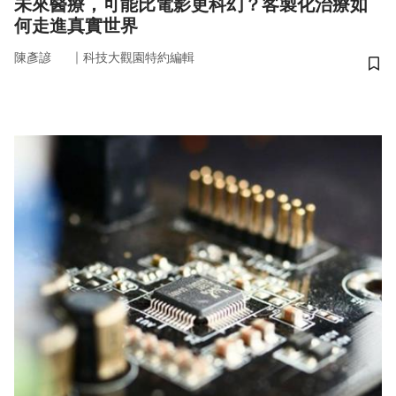
未來醫療，可能比電影更科幻？客製化治療如
何走進真實世界
｜
陳彥諺
科技大觀園特約編輯
儲