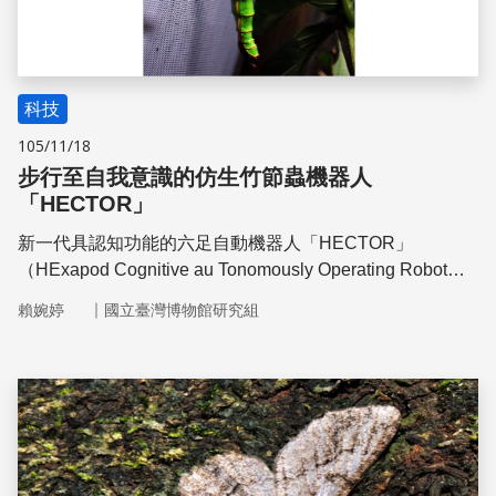
科技
105/11/18
步行至自我意識的仿生竹節蟲機器人
「HECTOR」
新一代具認知功能的六足自動機器人「HECTOR」
（HExapod Cognitive au Tonomously Operating Robot）
2015年3月正式對外發表，體長約90公分，重12公斤，能
｜
賴婉婷
國立臺灣博物館研究組
夠背負接近體重三倍約30公斤貨物行動。這款模擬印度紅
腳竹節蟲（Carausius morosus）的仿生機器人，獨特的身
體架構使其具有靈活的自由度能自行走動，成功跨越階梯、
走過碎石地、跨越崎嶇地形
儲存