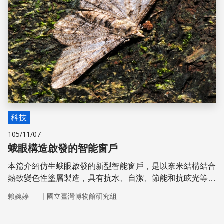
科技
105/11/07
蛾眼構造啟發的智能窗戶
本篇介紹仿生蛾眼啟發的新型智能窗戶，是以奈米結構結合
熱致變色性塗層製造，具有抗水、自潔、節能和抗眩光等功
能，特別適用於高層辦公大樓建築物，可大幅減少洗窗和維
｜
賴婉婷
國立臺灣博物館研究組
護保養費用