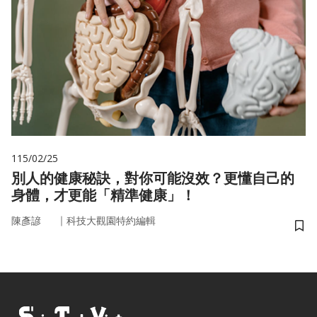
115/02/25
別人的健康秘訣，對你可能沒效？更懂自己的
身體，才更能「精準健康」！
｜
陳彥諺
科技大觀園特約編輯
儲