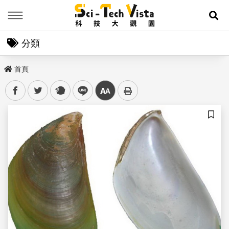
Menu
展
分類
首頁
facebook
twitter
plurk
line
中
儲存