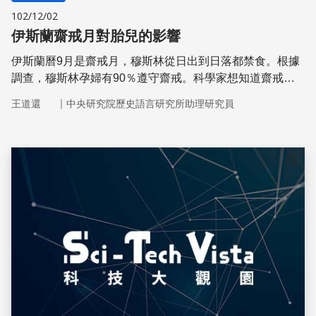
102/12/02
伊斯蘭齋戒月對胎兒的影響
伊斯蘭曆9月是齋戒月，穆斯林從日出到日落都禁食。根據
調查，穆斯林孕婦有90％遵守齋戒。科學家想知道齋戒會
不會影響胎兒發育，結果是，不影響新生兒的體重。
｜
王道還
中央研究院歷史語言研究所助理研究員
儲存