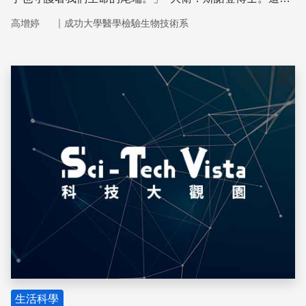
是美好而令人讚嘆的生命現象！
｜
高增婷
成功大學醫學檢驗生物技術系
儲存
生活科學