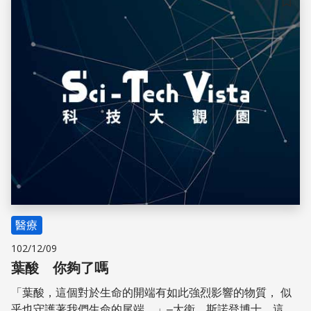
儲存
醫療
102/12/09
葉酸 你夠了嗎
「葉酸，這個對於生命的開端有如此強烈影響的物質， 似
乎也守護著我們生命的尾端。」–大衛．斯諾登博士。這真