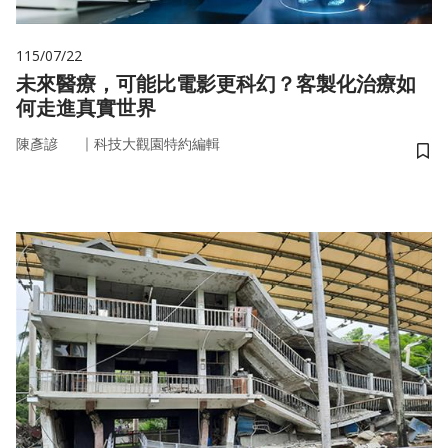
115/07/22
未來醫療，可能比電影更科幻？客製化治療如
何走進真實世界
｜
陳彥諺
科技大觀園特約編輯
儲