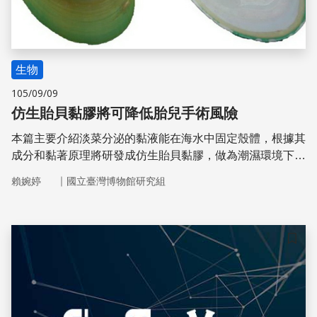
生物
105/09/09
仿生貽貝黏膠將可降低胎兒手術風險
本篇主要介紹淡菜分泌的黏液能在海水中固定殼體，根據其
成分和黏著原理將研發成仿生貽貝黏膠，做為潮濕環境下的
手術密封劑，尤其是應用於胎兒手術時密封胎膜傷口，以防
｜
賴婉婷
國立臺灣博物館研究組
止手術導致的胎膜早破症
儲存