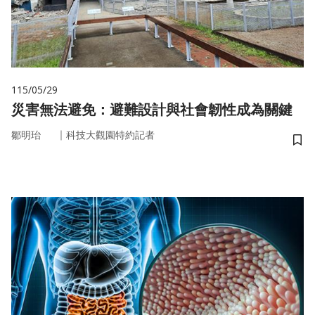
115/05/29
災害無法避免：避難設計與社會韌性成為關鍵
｜
鄒明珆
科技大觀園特約記者
儲