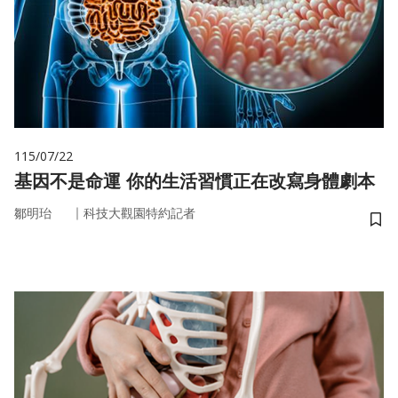
115/07/22
基因不是命運 你的生活習慣正在改寫身體劇本
｜
鄒明珆
科技大觀園特約記者
儲