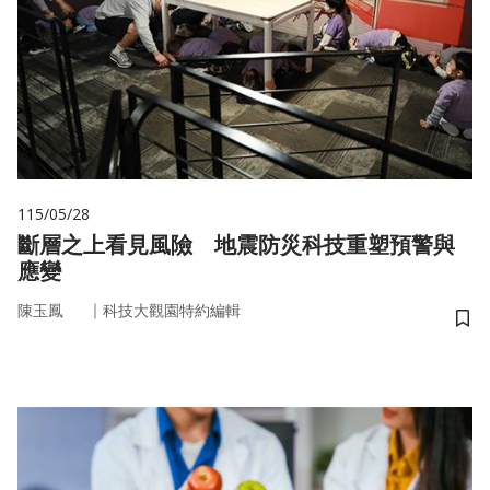
115/05/28
斷層之上看見風險 地震防災科技重塑預警與
應變
｜
陳玉鳳
科技大觀園特約編輯
儲