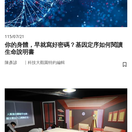
115/07/21
你的身體，早就寫好密碼？基因定序如何閱讀
生命說明書
｜
陳彥諺
科技大觀園特約編輯
儲