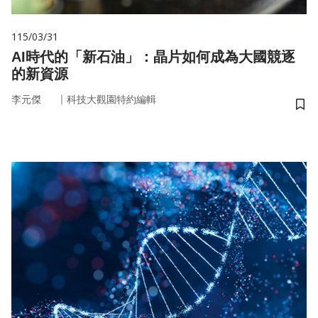
115/03/31
AI時代的「新石油」：晶片如何成為大國競逐
的新資源
｜
李元傑
科技大觀園特約編輯
儲