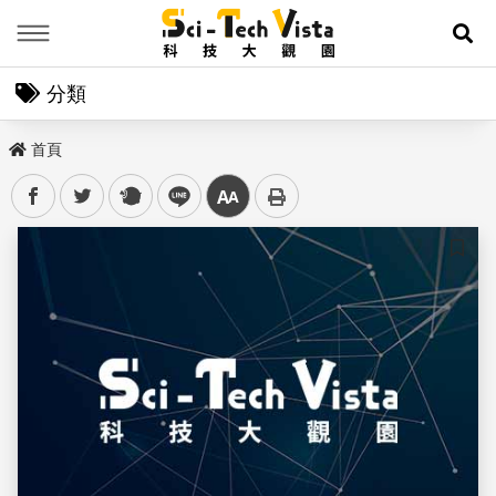
Menu
展
分類
首頁
facebook
twitter
plurk
line
中
儲存