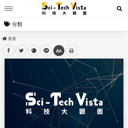
Menu
展
分類
首頁
facebook
twitter
plurk
line
中
儲存