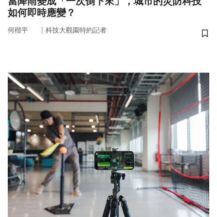
當降雨變成「一次倒下來」，城市的災防科技
如何即時應變？
｜
何楷平
科技大觀園特約記者
儲