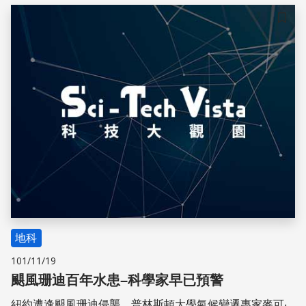
儲存
地科
101/11/19
颶風珊迪百年水患–科學家早已預警
紐約遭逢颶風珊迪侵襲，普林斯頓大學氣候變遷專家麥可‧