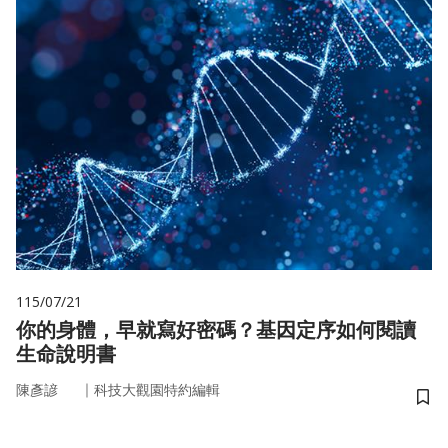
115/07/21
你的身體，早就寫好密碼？基因定序如何閱讀
生命說明書
｜
陳彥諺
科技大觀園特約編輯
儲