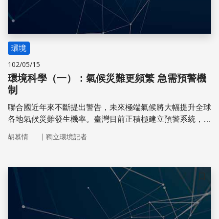
環境
102/05/15
環境科學（一）：氣候災難更頻繁 急需預警機
制
聯合國近年來不斷提出警告，未來極端氣候將大幅提升全球
各地氣候災難發生機率。臺灣目前正積極建立預警系統，期
望發展出一套安渡極端氣候的方法
｜
胡慕情
獨立環境記者
儲存