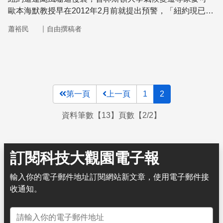
歐本海默教授早在2012年2月前就提出預警，「紐約現已禁
不起颶風帶來水患的摧殘。」歐本海默指出，全球海平面上
｜
蕭裕民
自由撰稿者
升及颶風生成的氣候條件改變，是成災的元凶。德州大學氣
候學家凱瑟琳‧海霍指出，大西洋平均海溫升高，提高颶風
生成機率。
第一頁
上一頁
1
2
資料筆數【13】頁數【2/2】
訂閱科技大觀園電子報
輸入你的電子郵件地址訂閱網站新文章，使用電子郵件接
收通知。
電子郵件地址