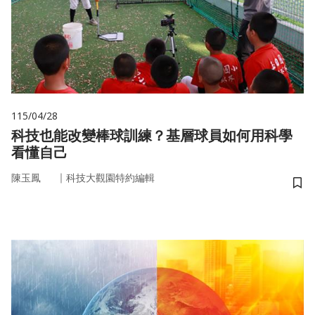
115/04/28
科技也能改變棒球訓練？基層球員如何用科學
看懂自己
｜
陳玉鳳
科技大觀園特約編輯
儲