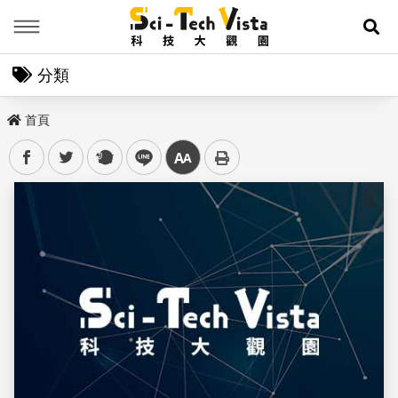
Menu
展
分類
首頁
facebook
twitter
plurk
line
中
儲存