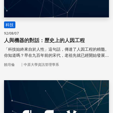
科技
92/08/07
人與機器的對話：歷史上的人因工程
「科技始終來自於人性」這句話，傳達了人因工程的精髓。
你知道嗎？早在九百年前的宋代，老祖先就已經開始發展以
人為本的科技。
｜
饒培倫
中原大學資訊管理學系
儲存