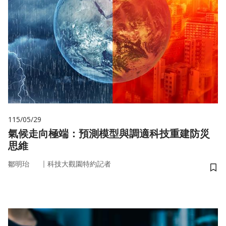
115/05/29
氣候走向極端：預測模型與調適科技重建防災
思維
｜
鄒明珆
科技大觀園特約記者
儲