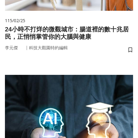
115/02/25
24小時不打烊的微觀城市：腸道裡的數十兆居
民，正悄悄掌管你的大腦與健康
｜
李元傑
科技大觀園特約編輯
儲