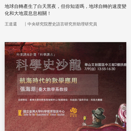
地球自轉產生了白天黑夜，但你知道嗎，地球自轉的速度變
化和大地震息息相關！
｜
王道還
中央研究院歷史語言研究所助理研究員
儲存