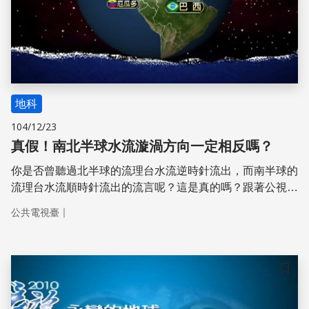
地科
104/12/23
真假！南北半球水流漩渦方向一定相反嗎？
你是否曾聽過北半球的流理台水流逆時針流出，而南半球的
流理台水流順時針流出的流言呢？這是真的嗎？跟著公視到
南北半球實際實驗看看吧！
｜
公共電視臺
儲存