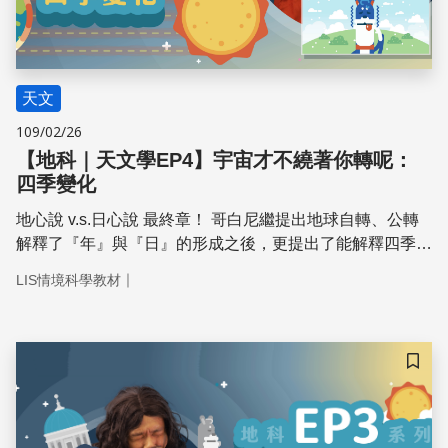
天文
109/02/26
【地科｜天文學EP4】宇宙才不繞著你轉呢：
四季變化
地心說 v.s.日心說 最終章！ 哥白尼繼提出地球自轉、公轉
解釋了『年』與『日』的形成之後，更提出了能解釋四季變
化的假設。 究竟真理能不能戰勝呢？
｜
LIS情境科學教材
儲存