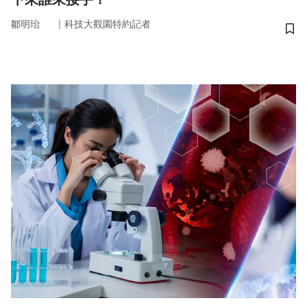
｜
鄒明珆
科技大觀園特約記者
儲