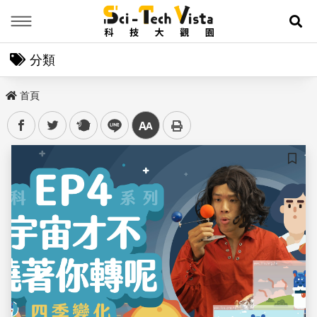
Menu
展
分類
首頁
facebook
twitter
plurk
line
中
儲存