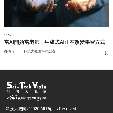
115/06/30
當AI開始當老師：生成式AI正在改變學習方式
｜
鄒明珆
科技大觀園特約記者
儲
科技大觀園 ©2020 All Rights Reserved.