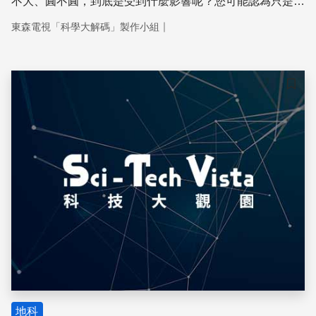
不大、圓不圓，到底是受到什麼影響呢？您可能認為只是單
純的地表對月球的距離或角度，是不是這樣呢？
｜
東森電視「科學大解碼」製作小組
儲存
地科