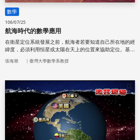
數學
106/07/25
航海時代的數學應用
在衛星定位系統發展之前，航海者若要知道自己所在地的經
緯度，必須利用恒星或太陽在天上的位置來協助定位。基本
的方法是用恒星或太陽的仰角和方位角，以sine、cosine將
｜
張海潮
臺灣大學數學系教授
之轉成一個單位向量，再利用向量的内積外積求得相關的夾
角。更要緊的，是要有一個紀錄格林威治當地時間的錶，以
及從格林威治觀測的星圖。
儲存