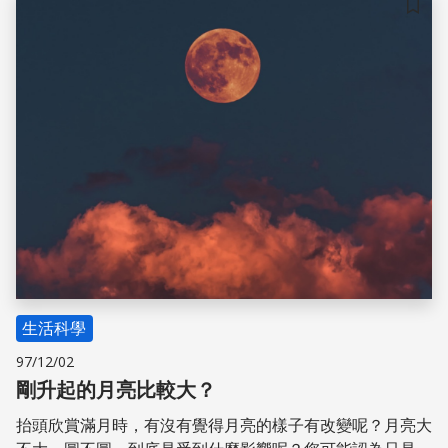
儲存
生活科學
97/12/02
剛升起的月亮比較大？
抬頭欣賞滿月時，有沒有覺得月亮的樣子有改變呢？月亮大