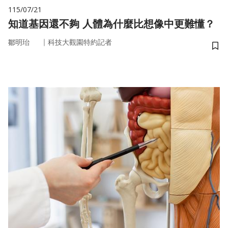
115/07/21
知道基因還不夠 人體為什麼比想像中更難懂？
｜
鄒明珆
科技大觀園特約記者
儲