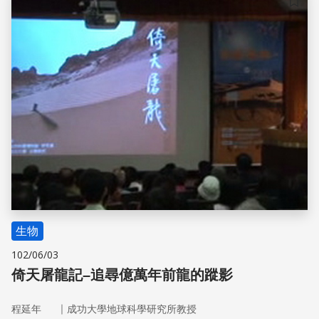
儲存
生物
102/06/03
倚天屠龍記–追尋億萬年前龍的蹤影
｜
程延年
成功大學地球科學研究所教授