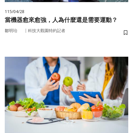
115/04/28
當機器愈來愈強，人為什麼還是需要運動？
｜
鄒明珆
科技大觀園特約記者
儲