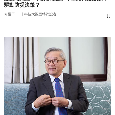
驅動防災決策？
｜
何楷平
科技大觀園特約記者
儲