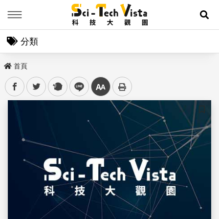
Menu
展
分類
首頁
facebook
twitter
plurk
line
中
儲存