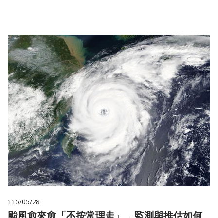
儲
115/05/28
颱風愈來愈「不按常理走」，監測與推估如何