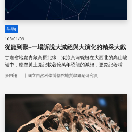
生物
103/01/09
從龍到獸–一場訴說大滅絕與大演化的精采大戲
甘肅省地處青藏高原北緣，滾滾黃河蜿蜒在大西北的高山峻
嶺中，塵塵黃土竟記載著億萬年恐龍的滅絕，更銘記著哺乳
動物的新生崛起。
｜
張鈞翔
國立自然科學博物館地質學組副研究員
儲存