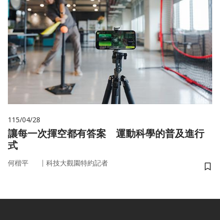
115/04/28
讓每一次揮空都有答案 運動科學的普及進行
式
｜
何楷平
科技大觀園特約記者
儲