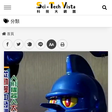
Menu
展
分類
首頁
facebook
twitter
plurk
line
中
儲存