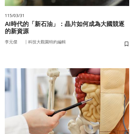
115/03/31
AI時代的「新石油」：晶片如何成為大國競逐
的新資源
｜
李元傑
科技大觀園特約編輯
儲