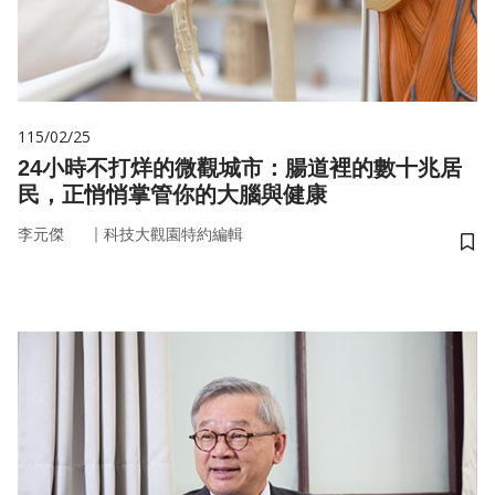
115/02/25
24小時不打烊的微觀城市：腸道裡的數十兆居
民，正悄悄掌管你的大腦與健康
｜
李元傑
科技大觀園特約編輯
儲