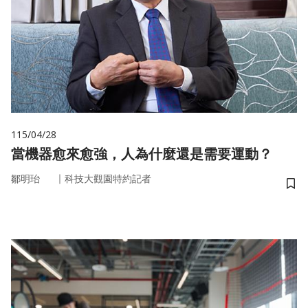
115/04/28
當機器愈來愈強，人為什麼還是需要運動？
｜
鄒明珆
科技大觀園特約記者
儲