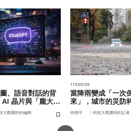
115/05/29
圖、語音對話的背
當降雨變成「一次
 AI 晶片與「龐大算
來」，城市的災防
面目
即時應變？
｜
技大觀園特約編輯
何楷平
科技大觀園特約記者
儲存書籤