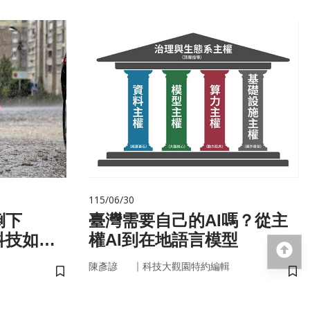
115/06/30
倒下
臺灣需要自己的AI嗎？從主
科技如何
權AI到在地語言模型
回
｜
陳彥諺
科技大觀園特約編輯
儲存書籤
儲