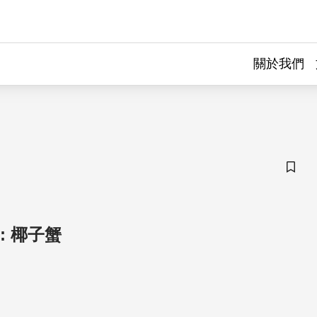
關於我們
儲存
: 椰子蟹