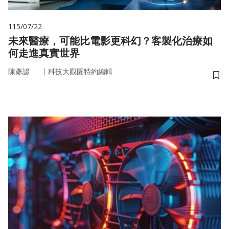
115/07/22
未來醫療，可能比電影更科幻？客製化治療如
何走進真實世界
｜
陳彥諺
科技大觀園特約編輯
儲