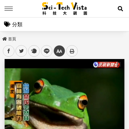
Menu
展
分類
首頁
facebook
twitter
plurk
line
中
儲存