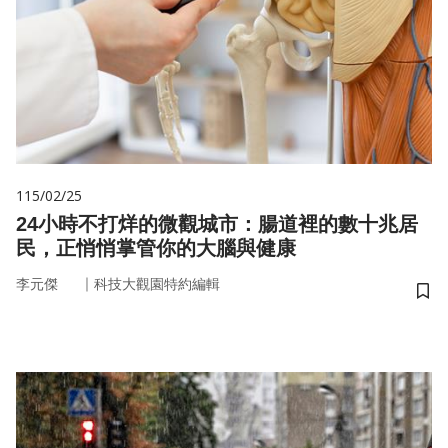
115/02/25
24小時不打烊的微觀城市：腸道裡的數十兆居
民，正悄悄掌管你的大腦與健康
｜
李元傑
科技大觀園特約編輯
儲