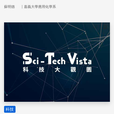
表示對事物的本身有某種程度的真正了解。
｜
蘇明德
嘉義大學應用化學系
儲存
科技