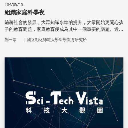
104/08/19
組織家庭科學夜
隨著社會的發展，大眾知識水準的提升，大眾開始更關心孩
子的教育問題，家庭教育便成為其中一個重要的議題。近年
來，美國已興起家庭科學夜（Family Science night）的風
｜
鄭一亭
國立彰化師範大學科學教育研究所
潮，許多有趣的家庭科學活動正在各地展開
儲存