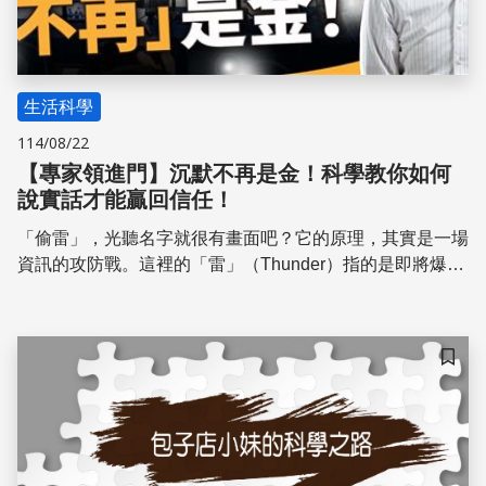
生活科學
114/08/22
【專家領進門】沉默不再是金！科學教你如何
說實話才能贏回信任！
「偷雷」，光聽名字就很有畫面吧？它的原理，其實是一場
資訊的攻防戰。這裡的「雷」（Thunder）指的是即將爆炸
的負面消息，例如產品有問題、醫療疏失或數據外洩等，而
「偷」（Steal）就是在媒體或鄉民引爆這些消息前，組織
主動把「雷」給引爆。 換句話說，是一種「與其讓你來
儲存
說，不如我自己說」的策略。我自己也針對這個現象，做了
一系列的心理學實驗，來看看「偷雷」到底有多強大。