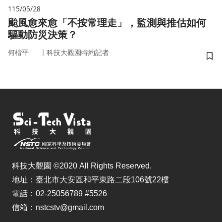
115/05/28
颱風愈來愈「不按常理走」，監測與推估如何
驅動防災決策？
｜
何楷平
科技大觀園特約記者
儲
科技大觀園 ©2020 All Rights Reserved.
地址：臺北市大安區和平東路二段106號22樓
電話：02-25056789 #5526
信箱：nstcstv@gmail.com