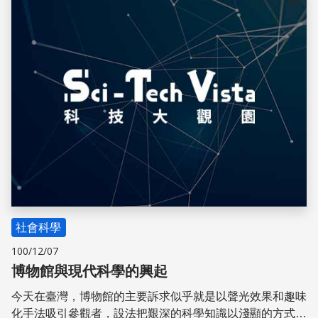
儲存
社會科學
100/12/07
博物館與現代科學的興起
今天在臺灣，博物館的主要訴求似乎就是以聲光效果和趣味
化手法吸引參觀者，設法把艱深的科學知識以淺顯的方式傳