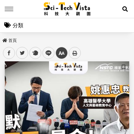
Menu
展
分類
首頁
facebook
twitter
plurk
line
中
儲存