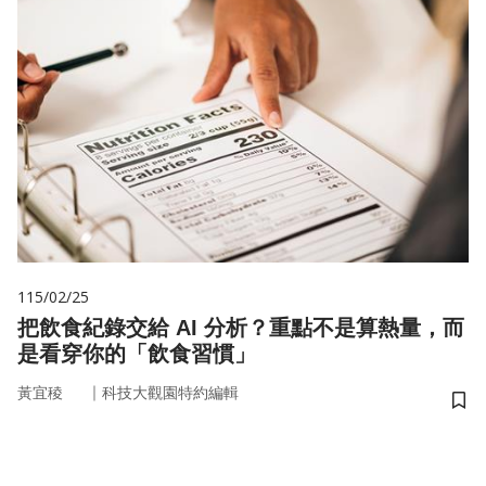
115/02/25
把飲食紀錄交給 AI 分析？重點不是算熱量，而
是看穿你的「飲食習慣」
｜
黃宜稜
科技大觀園特約編輯
儲