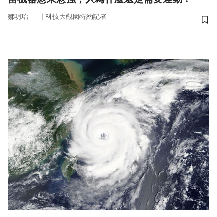
｜
鄒明珆
科技大觀園特約記者
儲