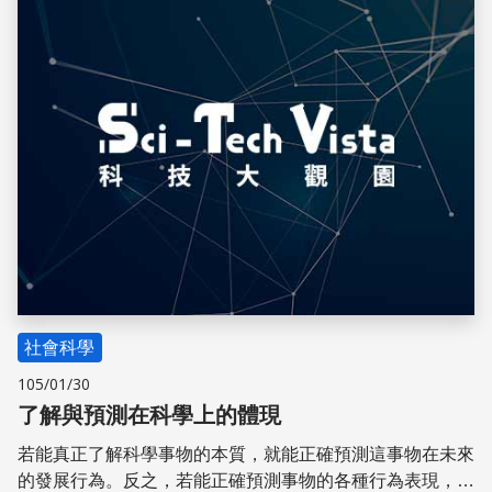
儲存
社會科學
105/01/30
了解與預測在科學上的體現
若能真正了解科學事物的本質，就能正確預測這事物在未來
的發展行為。反之，若能正確預測事物的各種行為表現，就