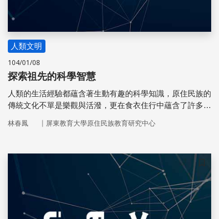
人類文明
104/01/08
探索祖先的科學智慧
人類的生活經驗都蘊含著生動有趣的科學知識，原住民族的
傳統文化不單是樂觀與活潑，更在食衣住行中蘊含了許多基
礎科學知識。經由寓教於樂的教學模式，容易讓原住民學童
｜
林春鳳
屏東教育大學原住民族教育研究中心
認識自身文化中的科學知識。
儲存